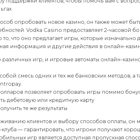
у поддержки клиентов, чтобы помочь вам с вопроса
ьгах.
соб опробовать новое казино, он также может быть
ебностей. Vodka Casino предоставляет 2-часовой бо
это то, что оно предлагает игры, которые изначальн
чная информация и другие действия в онлайн-казин
различных игр, и игровые автоматы онлайн-казино
бой смесь одних и тех же банковских методов, а та
Entropay.
олларов позволяет опробовать игры помимо бонуса 
ть дебетовую или кредитную карту.
олучить те же результаты.
иванию клиентов и выбору способов оплаты, он мо
IP-клуба — гарантировать, что игроки получают хо
ильных игр является доступная пропускная способ