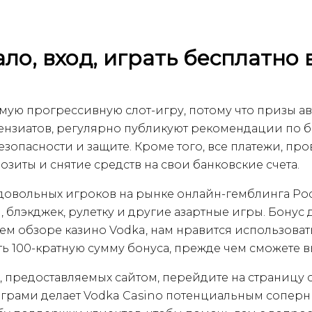
ало, вход, играть бесплатно 
имую прогрессивную слот-игру, потому что призы 
нзиатов, регулярно публикуют рекомендации по бе
зопасности и защите. Кроме того, все платежи, пр
зиты и снятие средств на свои банковские счета.
 довольных игроков на рынке онлайн-гемблинга Ро
блэкджек, рулетку и другие азартные игры. Бонус
ем обзоре казино Vodka, нам нравится использова
ать 100-кратную сумму бонуса, прежде чем сможете
, предоставляемых сайтом, перейдите на страницу 
грами делает Vodka Casino потенциальным соперн