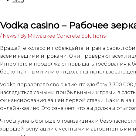
Blog
Vodka casino – Рабочее зерк
/
News
/ By
Milwaukee Concrete Solutions
Вращайте колесо и побеждайте, играя в свою люб
всеми нашими игроками. Они проверяют всех лице
Интернете и продолжают повышать требования к бе
бесконтактными или они должны использовать депо
Vodka порадовало свою клиентскую базу 3 300 000
насладиться самыми прибыльными играми в слоты, 
финансирования вашей первой ставки. Как и в наш
онлайн-казино. Это означает, что вы должны отыгр
Чтобы узнать больше о транзакциях и безопасности
хорошей репутации с честными и авторитетными и