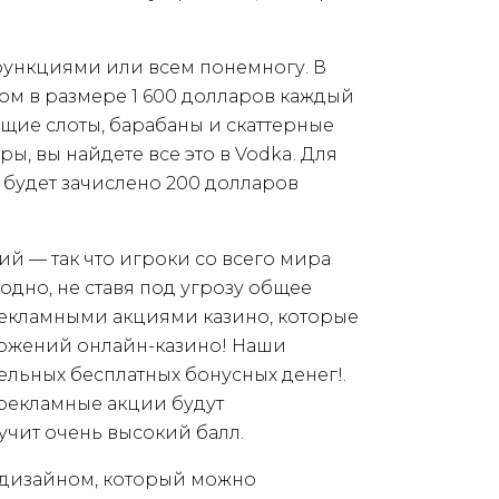
и функциями или всем понемногу. В
м в размере 1 600 долларов каждый
щие слоты, барабаны и скаттерные
, вы найдете все это в Vodka. Для
ам будет зачислено 200 долларов
ий — так что игроки со всего мира
одно, не ставя под угрозу общее
 рекламными акциями казино, которые
ложений онлайн-казино! Наши
льных бесплатных бонусных денег!.
и рекламные акции будут
учит очень высокий балл.
я дизайном, который можно