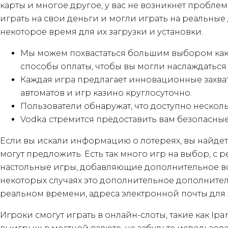
карты и многое другое, у вас не возникнет пробле
играть на свои деньги и могли играть на реальные 
некоторое время для их загрузки и установки.
Мы можем похвастаться большим выбором как 
способы оплаты, чтобы вы могли наслаждаться
Каждая игра предлагает инновационные захва
автоматов и игр казино круглосуточно.
Пользователи обнаружат, что доступно неско
Vodka стремится предоставить вам безопасны
Если вы искали информацию о лотереях, вы найдет
могут предложить. Есть так много игр на выбор, 
настольные игры, добавляющие дополнительное в
некоторых случаях это дополнительное дополнител
реальном времени, адреса электронной почты для 
Игроки смогут играть в онлайн-слоты, такие как Ip