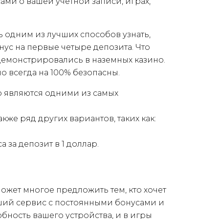
ми о вашей учетной записи, играх,
 одним из лучших способов узнать,
нус на первые четыре депозита. Что
о демонстрировались в наземных казино.
о всегда на 100% безопасны.
 являются одними из самых
кже ряд других вариантов, таких как:
за депозит в 1 доллар.
жет многое предложить тем, кто хочет
роший сервис с постоянными бонусами и
ность вашего устройства, и в игры