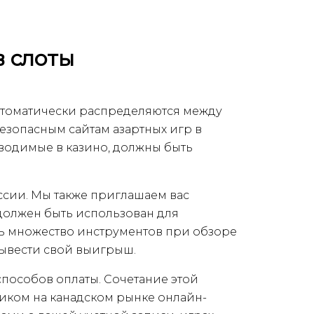
в слоты
автоматически распределяются между
зопасным сайтам азартных игр в
оводимые в казино, должны быть
ссии. Мы также приглашаем вас
 должен быть использован для
ть множество инструментов при обзоре
 вывести свой выигрыш.
способов оплаты. Сочетание этой
иком на канадском рынке онлайн-