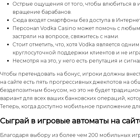
Острые ощущения от того, чтобы влюбиться в и
вращение барабанов.
Сюда входят смартфоны без доступа в Интерне
Персонал Vodka Casino может помочь с любым 
застряли на вопросе, свяжитесь с нами.
Стоит отметить, что, хотя Vodka является одн
круглосуточной поддержки клиентов и не играе
Несмотря на это, у него есть репутация и сигн
Чтобы претендовать на бонус, игроки должны внести 
на сайте есть пять прогрессивных джекпотов на об
бездепозитным бонусом, но это не будет традицио
вариант для всех ваших банковских операций, кото
Теперь, когда доступно мобильное приложение для 
Сыграй в игровые автоматы на сайт
Благодаря выбору из более чем 200 мобильных игр к