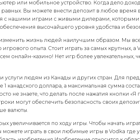
ютер или мобильное устройство. Когда дело доход
е равных. Вы можете внести депозит в любое время
ся с нашими играми с живыми дилерами, которыми 
 обеспечения высочайшего уровня удобства и безо
 изменить жизнь людей наилучшим образом. Мы все
игрового опыта. Стоит играть за самых крупных, а 
ем онлайн-казино! Нет игр более увлекательных, ч
и услуги людям из Канады и других стран. Для пре
1 канадского доллара, а максимальная сумма состав
осто не знаете, что делать после нажатия кнопки «Я 
Игроки могут обеспечить безопасность своих депози
ше валюты.
орых увеличивается по ходу игры. Чтобы начать игр
вы можете играть в свои любимые игры в Vodka где у
. Область изобретения Изобретение относится к об