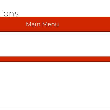
tions
Main Menu