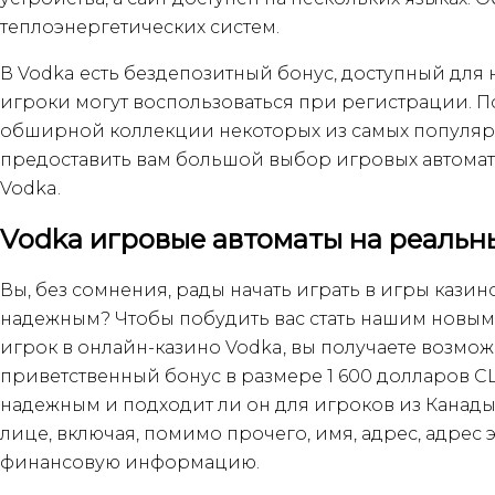
теплоэнергетических систем.
В Vodka есть бездепозитный бонус, доступный для 
игроки могут воспользоваться при регистрации. По
обширной коллекции некоторых из самых популярн
предоставить вам большой выбор игровых автомато
Vodka.
Vodka игровые автоматы на реальны
Вы, без сомнения, рады начать играть в игры казино
надежным? Чтобы побудить вас стать нашим новым
игрок в онлайн-казино Vodka, вы получаете возмож
приветственный бонус в размере 1 600 долларов СШ
надежным и подходит ли он для игроков из Кана
лице, включая, помимо прочего, имя, адрес, адре
финансовую информацию.