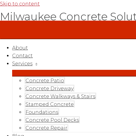
Skip to content
Milwaukee Concrete Solu
About
Contact
Services
Concrete Patio
Concrete Driveway
Concrete Walkways & Stairs
Stamped Concrete
Foundations
Concrete Pool Decks
Concrete Repair