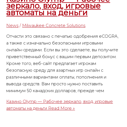
зеркало, вход, игровые
автоматы на деньги
News
/
Milwaukee Concrete Solutions
Отчасти это связано с печатью одобрения eCOGRA,
а также с изначально безопасными игровыми
онлайн-средами. Если вы это сделаете, вы получите
приветственный бонус с вашим первым депозитом.
Кроме того, веб-сайт предлагает игрокам
безопасную среду для азартных игр онлайн с
различными вариантами оплаты, пополнения и
вывода средств. Вам просто нужно поставить
минимум 50 канадских долларов, прежде чем
Казино Olymp — Рабочее зеркало, вход, игровые
автоматы на деньги
Read More »