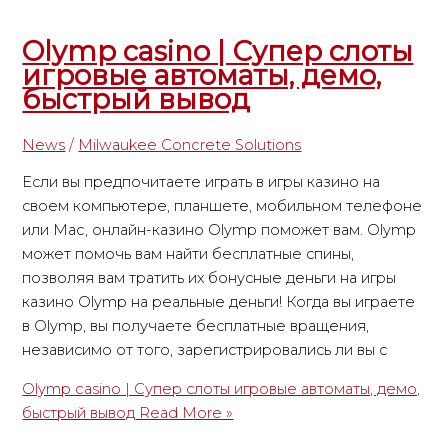
Olymp casino | Супер слоты
игровые автоматы, демо,
быстрый вывод
News
/
Milwaukee Concrete Solutions
Если вы предпочитаете играть в игры казино на
своем компьютере, планшете, мобильном телефоне
или Mac, онлайн-казино Olymp поможет вам. Olymp
может помочь вам найти бесплатные спины,
позволяя вам тратить их бонусные деньги на игры
казино Olymp на реальные деньги! Когда вы играете
в Olymp, вы получаете бесплатные вращения,
независимо от того, зарегистрировались ли вы с
Olymp casino | Супер слоты игровые автоматы, демо,
быстрый вывод
Read More »