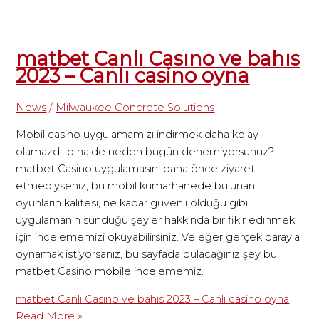
matbet Canlı Casıno ve bahıs
2023 – Canlı casino oyna
News
/
Milwaukee Concrete Solutions
Mobil casino uygulamamızı indirmek daha kolay
olamazdı, o halde neden bugün denemiyorsunuz?
matbet Casino uygulamasını daha önce ziyaret
etmediyseniz, bu mobil kumarhanede bulunan
oyunların kalitesi, ne kadar güvenli olduğu gibi
uygulamanın sunduğu şeyler hakkında bir fikir edinmek
için incelememizi okuyabilirsiniz. Ve eğer gerçek parayla
oynamak istiyorsanız, bu sayfada bulacağınız şey bu:
matbet Casino mobile incelememiz.
matbet Canlı Casıno ve bahıs 2023 – Canlı casino oyna
Read More »