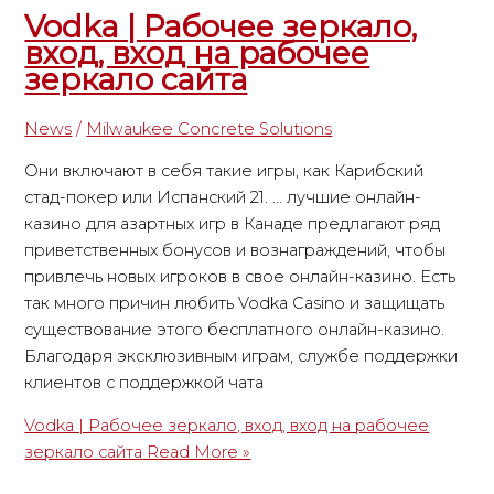
Vodka | Рабочее зеркало,
вход, вход на рабочее
зеркало сайта
News
/
Milwaukee Concrete Solutions
Они включают в себя такие игры, как Карибский
стад-покер или Испанский 21. … лучшие онлайн-
казино для азартных игр в Канаде предлагают ряд
приветственных бонусов и вознаграждений, чтобы
привлечь новых игроков в свое онлайн-казино. Есть
так много причин любить Vodka Casino и защищать
существование этого бесплатного онлайн-казино.
Благодаря эксклюзивным играм, службе поддержки
клиентов с поддержкой чата
Vodka | Рабочее зеркало, вход, вход на рабочее
зеркало сайта
Read More »