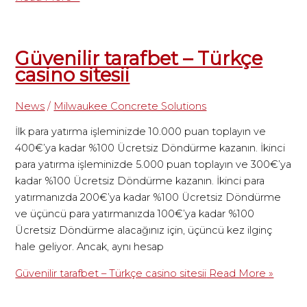
Güvenilir tarafbet – Türkçe
casino sitesii
News
/
Milwaukee Concrete Solutions
İlk para yatırma işleminizde 10.000 puan toplayın ve
400€’ya kadar %100 Ücretsiz Döndürme kazanın. İkinci
para yatırma işleminizde 5.000 puan toplayın ve 300€’ya
kadar %100 Ücretsiz Döndürme kazanın. İkinci para
yatırmanızda 200€’ya kadar %100 Ücretsiz Döndürme
ve üçüncü para yatırmanızda 100€’ya kadar %100
Ücretsiz Döndürme alacağınız için, üçüncü kez ilginç
hale geliyor. Ancak, aynı hesap
Güvenilir tarafbet – Türkçe casino sitesii
Read More »