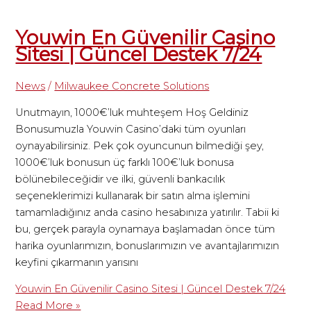
Youwin En Güvenilir Casino
Sitesi | Güncel Destek 7/24
News
/
Milwaukee Concrete Solutions
Unutmayın, 1000€’luk muhteşem Hoş Geldiniz
Bonusumuzla Youwin Casino’daki tüm oyunları
oynayabilirsiniz. Pek çok oyuncunun bilmediği şey,
1000€’luk bonusun üç farklı 100€’luk bonusa
bölünebileceğidir ve ilki, güvenli bankacılık
seçeneklerimizi kullanarak bir satın alma işlemini
tamamladığınız anda casino hesabınıza yatırılır. Tabii ki
bu, gerçek parayla oynamaya başlamadan önce tüm
harika oyunlarımızın, bonuslarımızın ve avantajlarımızın
keyfini çıkarmanın yarısını
Youwin En Güvenilir Casino Sitesi | Güncel Destek 7/24
Read More »