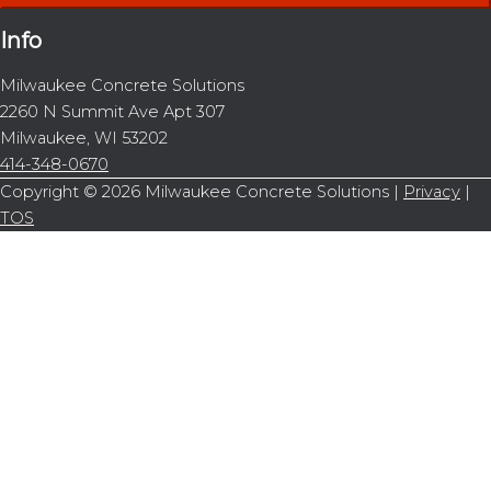
Info
Milwaukee Concrete Solutions
2260 N Summit Ave Apt 307
Milwaukee, WI 53202
414-348-0670
Copyright © 2026
Milwaukee Concrete Solutions
|
Privacy
|
TOS