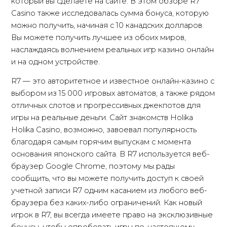
который вы сделаете на сайте. В этом обзоре R7
Casino также исследовалась сумма бонуса, которую
можно получить, начиная с 10 канадских долларов.
Вы можете получить лучшее из обоих миров,
наслаждаясь волнением реальных игр казино онлайн
и на одном устройстве.
R7 — это авторитетное и известное онлайн-казино с
выбором из 15 000 игровых автоматов, а также рядом
отличных слотов и прогрессивных джекпотов для
игры на реальные деньги. Сайт знакомств Holika
Holika Casino, возможно, завоевал популярность
благодаря самым горячим выпускам с момента
основания японского сайта. В R7 используется веб-
браузер Google Chrome, поэтому мы рады
сообщить, что вы можете получить доступ к своей
учетной записи R7 одним касанием из любого веб-
браузера без каких-либо ограничений. Как новый
игрок в R7, вы всегда имеете право на эксклюзивные