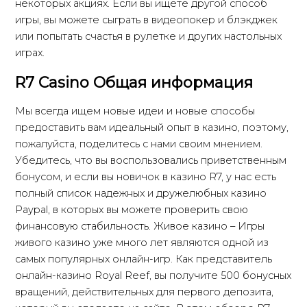
некоторых акциях. Если вы ищете другой способ
игры, вы можете сыграть в видеопокер и блэкджек
или попытать счастья в рулетке и других настольных
играх.
R7 Casino Общая информация
Мы всегда ищем новые идеи и новые способы
предоставить вам идеальный опыт в казино, поэтому,
пожалуйста, поделитесь с нами своим мнением.
Убедитесь, что вы воспользовались приветственным
бонусом, и если вы новичок в казино R7, у нас есть
полный список надежных и дружелюбных казино
Paypal, в которых вы можете проверить свою
финансовую стабильность. Живое казино – Игры
живого казино уже много лет являются одной из
самых популярных онлайн-игр. Как представитель
онлайн-казино Royal Reef, вы получите 500 бонусных
вращений, действительных для первого депозита,