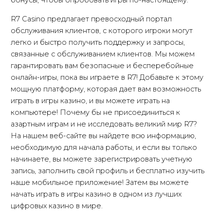
бонусы, чтобы опробовать игры по-настоящему.
R7 Casino предлагает превосходный портал
обслуживания клиентов, с которого игроки могут
легко и быстро получить поддержку и запросы,
связанные с обслуживанием клиентов. Мы можем
гарантировать вам безопасные и бесперебойные
онлайн-игры, пока вы играете в R7! Добавьте к этому
мощную платформу, которая дает вам возможность
играть в игры казино, и вы можете играть на
компьютере! Почему бы не присоединиться к
азартным играм и не исследовать великий мир R7?
На нашем веб-сайте вы найдете всю информацию,
необходимую для начала работы, и если вы только
начинаете, вы можете зарегистрировать учетную
запись, заполнить свой профиль и бесплатно изучить
наше мобильное приложение! Затем вы можете
начать играть в игры казино в одном из лучших
цифровых казино в мире.