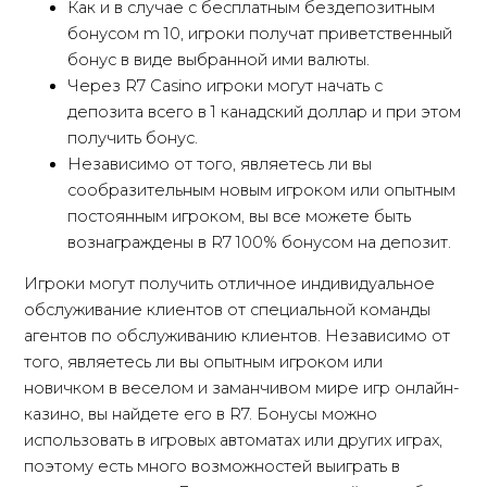
Как и в случае с бесплатным бездепозитным
бонусом m 10, игроки получат приветственный
бонус в виде выбранной ими валюты.
Через R7 Casino игроки могут начать с
депозита всего в 1 канадский доллар и при этом
получить бонус.
Независимо от того, являетесь ли вы
сообразительным новым игроком или опытным
постоянным игроком, вы все можете быть
вознаграждены в R7 100% бонусом на депозит.
Игроки могут получить отличное индивидуальное
обслуживание клиентов от специальной команды
агентов по обслуживанию клиентов. Независимо от
того, являетесь ли вы опытным игроком или
новичком в веселом и заманчивом мире игр онлайн-
казино, вы найдете его в R7. Бонусы можно
использовать в игровых автоматах или других играх,
поэтому есть много возможностей выиграть в