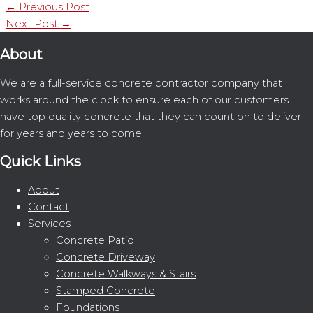
←
Previous Post
Next Post
→
About
We are a full-service concrete contractor company that
works around the clock to ensure each of our customers
have top quality concrete that they can count on to deliver
for years and years to come.
Quick Links
About
Contact
Services
Concrete Patio
Concrete Driveway
Concrete Walkways & Stairs
Stamped Concrete
Foundations