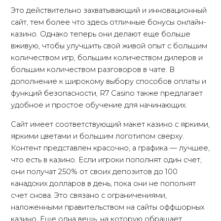
Это действительно захватывающий и инновационный
сайт, тем более что здесь отличные бонусы онлайн-
казино. Однако теперь они делают еще больше
вживую, чтобы улучшить свой живой опыт с большим
количеством игр, большим количеством дилеров и
большим количеством разговоров в чате. В
дополнение к широкому выбору способов оплаты и
функций безопасности, R7 Casino также предлагает
удобное и простое обучение для начинающих.
Сайт имеет соответствующий макет казино с яркими,
яркими цветами и большим логотипом сверху.
Контент представлен красочно, а графика — лучшее,
что есть в казино. Если игроки пополнят один счет,
они получат 250% от своих депозитов до 100
канадских долларов в день, пока они не пополнят
счет снова. Это связано с ограничениями,
наложенными правительством на сайты оффшорных
казино. Еще одна вещь, на которую обращает