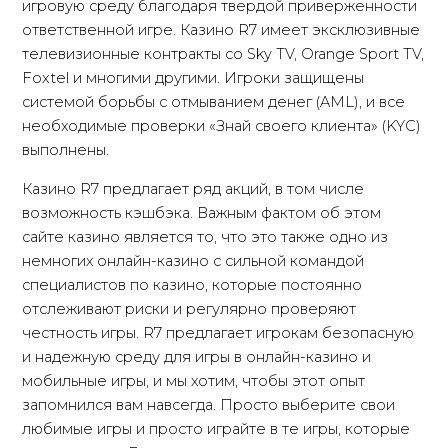
игровую среду благодаря твердой приверженности
ответственной игре. Казино R7 имеет эксклюзивные
телевизионные контракты со Sky TV, Orange Sport TV,
Foxtel и многими другими. Игроки защищены
системой борьбы с отмыванием денег (AML), и все
необходимые проверки «Знай своего клиента» (KYC)
выполнены.
Казино R7 предлагает ряд акций, в том числе
возможность кэшбэка. Важным фактом об этом
сайте казино является то, что это также одно из
немногих онлайн-казино с сильной командой
специалистов по казино, которые постоянно
отслеживают риски и регулярно проверяют
честность игры. R7 предлагает игрокам безопасную
и надежную среду для игры в онлайн-казино и
мобильные игры, и мы хотим, чтобы этот опыт
запомнился вам навсегда. Просто выберите свои
любимые игры и просто играйте в те игры, которые