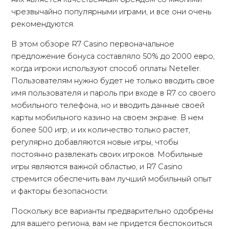
чрезвычайно популярными играми, и все они очень
рекомендуются.
В этом обзоре R7 Casino первоначальное
предложение бонуса составляло 50% до 2000 евро,
когда игроки используют способ оплаты Neteller.
Пользователям нужно будет не только вводить свое
имя пользователя и пароль при входе в R7 со своего
мобильного телефона, но и вводить данные своей
карты мобильного казино на своем экране. В нем
более 500 игр, и их количество только растет,
регулярно добавляются новые игры, чтобы
постоянно развлекать своих игроков. Мобильные
игры являются важной областью, и R7 Casino
стремится обеспечить вам лучший мобильный опыт
и факторы безопасности.
Поскольку все варианты предварительно одобрены
для вашего региона, вам не придется беспокоиться