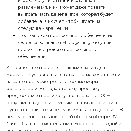
игроки могут играть в эти слоты для
развлечения, и им может даже повезти
выиграть часть денег в игре, которая будет
добавленана их счет, чтобы играть на
следующем вращении.
Поставщиком программного обеспечения
является компания Microgaming, ведущий
поставщик игрового программного
обеспечения.
Качественные игры и адаптивный дизайн для
мобильных устройств являются частью сочетания, и
на сайте предусмотрены надежные меры
безопасности. Благодаря этому простому
предложению игроки могут пользоваться 100%
бонусами на депозит с минимальным депозитом в 10
фунтов стерлингов и без максимального депозита. В
целом, отзывы пользователей об этом обзоре R7
Casino были положительными. Более того, каждый из
них является качественным брендом со многими