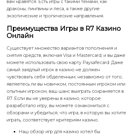
вам нравятся. Есть игры с такими темами, как
драконы, пингвины и леса, а также другие
экзотические и тропические направления.
Преимущества Игры в R7 Казино
Онлайн
Существует множество вариантов пополнения и
снятия средств, включая Visa и Mastercard, и вы даже
можете использовать свою карту Paysafecard. Даже
самый заядлый игрок в казино не должен
чувствовать себя обделенным; независимо от того,
являетесь ли вы новичком, постоянным игроком или
опытным игроком, ваш шанс выиграть сохраняется в
R7. Если вы не уверены в казино, которое
разработало игру, вы можете ознакомиться с
обзорами и убедиться, что игра, в которую вы хотите
играть, соответствует критериям казино.
Наш обзор игр для казино хотел бы