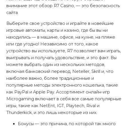
внимание этот обзор R7 Casino, — это безопасность
сайта.
Выберите свое устройство и играйте в новейшие
игровые автоматы, карты и казино, где бы вы ни
находились — в машине, офисе, на кухне, на пляже
или где угодно! Независимо от того, какое
устройство вы используете, R7 позволяет вам играть,
выигрывать и получать удовольствие, и это факт. Вы
можете выбрать один из нескольких методов,
включая банковский перевод, Neteller, Skrill и, что
наиболее важно, более традиционные и
популярные методы электронного кошелька, такие
как PayPal и Apple Pay. Ассортимент онлайн-игр
Microgaming включает в себя все самые популярные
игры, такие как NetEnt, IGT, Playtech, Rival и
Thunderkick, и это лишь некоторые из них.
Бонусы — это причина, по которой так много