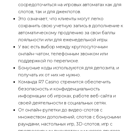
сосредоточиться на игровых автоматах как для
слотов, так и для джекпотов.
Это означает, что клиенты могут легко
сохранить свою учетную запись в дополнение к
автоматическому продлению за свои баллы
лояльности или для еженедельной игры.
У вас есть выбор между круглосуточным
онлайн-чатом, телефонным звонком или
поддержкой по переписке.
Бонусные коды используются для депозита, и
получать их от них не нужно.
Команда R7 Casino стремится обеспечить
безопасность и конфиденциальность
информации об игроках, работе веб-сайта и
своей деятельности в социальных сетях.
От онлайн-рулетки до видео-слотов с
множеством дополнений, слотов с бонусными
раундами, настольных игр, 3D-слотов, игр с
прогрессивным джекпотом и многого другого