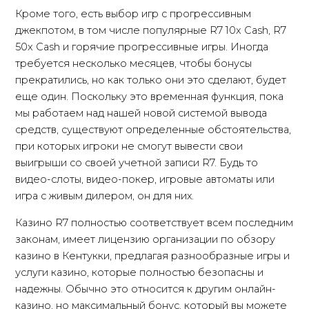
Кроме того, есть выбор игр с прогрессивным
джекпотом, в том числе популярные R7 10x Cash, R7
50x Cash и горячие прогрессивные игры. Иногда
требуется несколько месяцев, чтобы бонусы
прекратились, но как только они это сделают, будет
еще один. Поскольку это временная функция, пока
мы работаем над нашей новой системой вывода
средств, существуют определенные обстоятельства,
при которых игроки не смогут вывести свои
выигрыши со своей учетной записи R7. Будь то
видео-слоты, видео-покер, игровые автоматы или
игра с живым дилером, он для них.
Казино R7 полностью соответствует всем последним
законам, имеет лицензию организации по обзору
казино в Кентукки, предлагая разнообразные игры и
услуги казино, которые полностью безопасны и
надежны. Обычно это относится к другим онлайн-
казино, но максимальный бонус, который вы можете