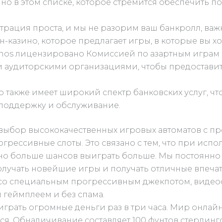
ино в этом списке, которое стремится обеспечить 
страция проста, и мы не разорим ваш банкролл, важ
-казино, которое предлагает игры, в которые вы хо
nos лицензировано Комиссией по азартным играм К
аудиторскими организациями, чтобы предоставит
ино также имеет широкий спектр банковских услуг, 
ю поддержку и обслуживание.
выбор высококачественных игровых автоматов с п
грессивные слоты. Это связано с тем, что при испо
о больше шансов выиграть больше. Мы постоянно
получать новейшие игры и получать отличные впеча
р со специальным прогрессивным джекпотом, виде
геймплеем и без спама.
ыиграть огромные деньги раз в три часа. Мир онлайн
ься. Обналичивание составляет 100 фунтов стерлин