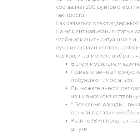
составляет 200 фунтов стерлин
так просто.
Как связаться с техподдержкой
На момент написания статьи р
чтобы изменить ситуацию в ин
лучших онлайн-слотов, настол
языков, и вы можете выбрать 
В этом мобильном казино 
Приветственный бонус ка
побуждают их остаться.
Вы можете внести депози
нашу высококачественну
* Бонусные раунды – вы
деньги в различных бону
Казино 1Вин предназнач
в пути.