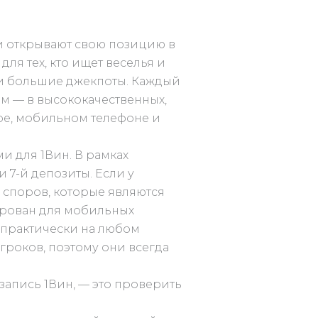
ни открывают свою позицию в
ля тех, кто ищет веселья и
ы и большие джекпоты. Каждый
ом — в высококачественных,
ре, мобильном телефоне и
и для 1Вин. В рамках
и 7-й депозиты. Если у
 споров, которые являются
ирован для мобильных
п практически на любом
гроков, поэтому они всегда
 запись 1Вин, — это проверить