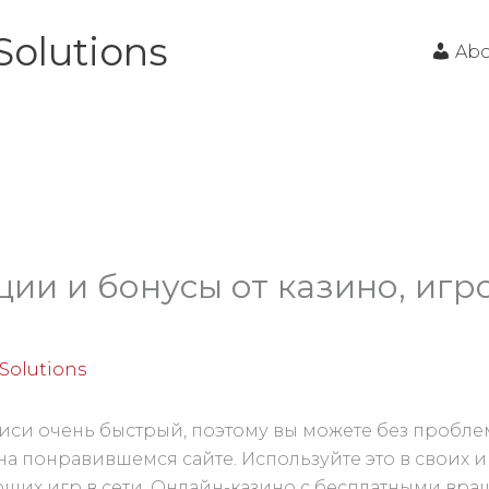
Solutions
Ab
ции и бонусы от казино, игр
Solutions
иси очень быстрый, поэтому вы можете без пробл
а понравившемся сайте. Используйте это в своих ин
ющих игр в сети. Онлайн-казино с бесплатными вр