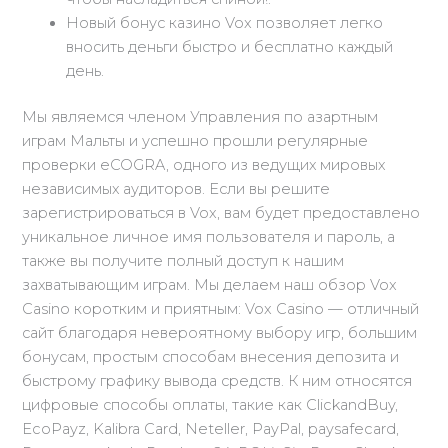
Новый бонус казино Vox позволяет легко
вносить деньги быстро и бесплатно каждый
день.
Мы являемся членом Управления по азартным
играм Мальты и успешно прошли регулярные
проверки eCOGRA, одного из ведущих мировых
независимых аудиторов. Если вы решите
зарегистрироваться в Vox, вам будет предоставлено
уникальное личное имя пользователя и пароль, а
также вы получите полный доступ к нашим
захватывающим играм. Мы делаем наш обзор Vox
Casino коротким и приятным: Vox Casino — отличный
сайт благодаря невероятному выбору игр, большим
бонусам, простым способам внесения депозита и
быстрому графику вывода средств. К ним относятся
цифровые способы оплаты, такие как ClickandBuy,
EcoPayz, Kalibra Card, Neteller, PayPal, paysafecard,