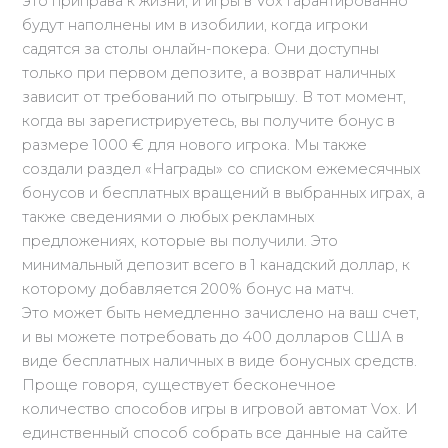
это приправа к жизни, и игры в Vox гарантированно
будут наполнены им в изобилии, когда игроки
садятся за столы онлайн-покера. Они доступны
только при первом депозите, а возврат наличных
зависит от требований по отыгрышу. В тот момент,
когда вы зарегистрируетесь, вы получите бонус в
размере 1000 € для нового игрока. Мы также
создали раздел «Награды» со списком ежемесячных
бонусов и бесплатных вращений в выбранных играх, а
также сведениями о любых рекламных
предложениях, которые вы получили. Это
минимальный депозит всего в 1 канадский доллар, к
которому добавляется 200% бонус на матч.
Это может быть немедленно зачислено на ваш счет,
и вы можете потребовать до 400 долларов США в
виде бесплатных наличных в виде бонусных средств.
Проще говоря, существует бесконечное
количество способов игры в игровой автомат Vox. И
единственный способ собрать все данные на сайте