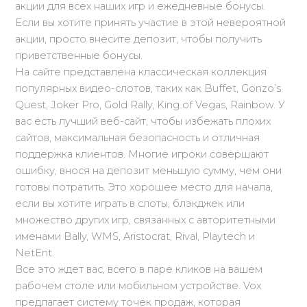
акции для всех наших игр и ежедневные бонусы.
Если вы хотите принять участие в этой невероятной
акции, просто внесите депозит, чтобы получить
приветственные бонусы.
На сайте представлена ​​классическая коллекция
популярных видео-слотов, таких как Buffet, Gonzo’s
Quest, Joker Pro, Gold Rally, King of Vegas, Rainbow. У
вас есть лучший веб-сайт, чтобы избежать плохих
сайтов, максимальная безопасность и отличная
поддержка клиентов. Многие игроки совершают
ошибку, внося на депозит меньшую сумму, чем они
готовы потратить. Это хорошее место для начала,
если вы хотите играть в слоты, блэкджек или
множество других игр, связанных с авторитетными
именами Bally, WMS, Aristocrat, Rival, Playtech и
NetEnt.
Все это ждет вас, всего в паре кликов на вашем
рабочем столе или мобильном устройстве. Vox
предлагает систему точек продаж, которая