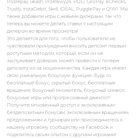
Postepay, ukash, Przelewy24, POLi, GiroPay, eChecks,
Trustly, instaDebit, Skrill, iDEAL, PugglePay и QIWI. Мы
также добавили игры с живыми дилерами, так что
теперь вы можете делать ставки с настоящим
дилером во время просмотра!
Это делается для того, чтобы пользователи не
чувствовали принуждения вносить депозит первым
доступным методом, который, если он не
заслуживает доверия, может привести к потере
депозита из-за мошенничества. Каждая игра имеет
свою уникальную бонусную функцию, будь то
бесплатный бонус, скрытый бонус, бесплатные
вращения, бонусный множитель, бонусный символ,
бонусные игры или прогрессивный джекпот!
Получите мгновенный доступ к эксклюзивным
бездепозитным бонусам, эксклюзивным вращениям,
предложениям и турнирам или присоединитесь к
нашему игровому сообществу на Facebook и
поделитесь своим опытом с другими игроками!