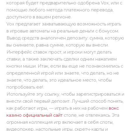
которая будет предварительно одобрена Vox, или с
помощью любого метода платежного перевода,
доступного в вашем регионе.
Vox предлагает захватывающую возможность играть
в игровые автоматы на реальные деньги с бонусом.
Вывод средств аналогичен депозиту: сумма, которую
вы снимаете, равна сумме, которую вы внесли.
Интерфейс ставок прост, и игроки могут делать
ставки, а также заключать сделки одним нажатием
кнопки мыши. Итак, если вы еще не познакомились с
определенной игрой или знаете, что делать, но не
знаете, что делать, это идеальное место, чтобы
попробовать ее!.
Используйте эту ссылку, чтобы зарегистрироваться и
внести свой первый депозит. Лучший способ понять,
как работают игры, — играть в них на рабочем
вокс
казино официальный сайт
столе, не отвлекаясь. Эта
огромная коллекция игр включает в себя слоты,
видеопокер, настольные игры, скретч-карты и