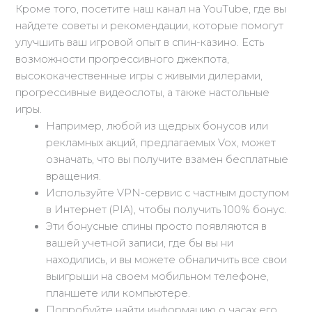
Кроме того, посетите наш канал на YouTube, где вы
найдете советы и рекомендации, которые помогут
улучшить ваш игровой опыт в спин-казино. Есть
возможности прогрессивного джекпота,
высококачественные игры с живыми дилерами,
прогрессивные видеослоты, а также настольные
игры.
Например, любой из щедрых бонусов или
рекламных акций, предлагаемых Vox, может
означать, что вы получите взамен бесплатные
вращения.
Используйте VPN-сервис с частным доступом
в Интернет (PIA), чтобы получить 100% бонус.
Эти бонусные спины просто появляются в
вашей учетной записи, где бы вы ни
находились, и вы можете обналичить все свои
выигрыши на своем мобильном телефоне,
планшете или компьютере.
Попробуйте найти информацию о часах его