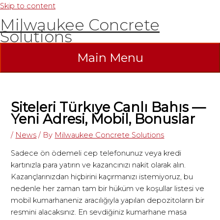
Skip to content
Milwaukee Concrete
Solutions
Main Menu
Siteleri Türkıye Canlı Bahıs —
Yeni Adresi, Mobil, Bonuslar
/
News
/ By
Milwaukee Concrete Solutions
Sadece ön ödemeli cep telefonunuz veya kredi
kartınızla para yatırın ve kazancınızı nakit olarak alın.
Kazançlarınızdan hiçbirini kaçırmanızı istemiyoruz, bu
nedenle her zaman tam bir hüküm ve koşullar listesi ve
mobil kumarhaneniz aracılığıyla yapılan depozitoların bir
resmini alacaksınız. En sevdiğiniz kumarhane masa