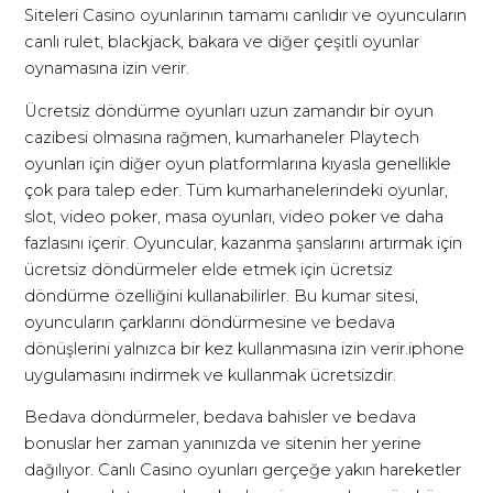
Siteleri Casino oyunlarının tamamı canlıdır ve oyuncuların
canlı rulet, blackjack, bakara ve diğer çeşitli oyunlar
oynamasına izin verir.
Ücretsiz döndürme oyunları uzun zamandır bir oyun
cazibesi olmasına rağmen, kumarhaneler Playtech
oyunları için diğer oyun platformlarına kıyasla genellikle
çok para talep eder. Tüm kumarhanelerindeki oyunlar,
slot, video poker, masa oyunları, video poker ve daha
fazlasını içerir. Oyuncular, kazanma şanslarını artırmak için
ücretsiz döndürmeler elde etmek için ücretsiz
döndürme özelliğini kullanabilirler. Bu kumar sitesi,
oyuncuların çarklarını döndürmesine ve bedava
dönüşlerini yalnızca bir kez kullanmasına izin verir.iphone
uygulamasını indirmek ve kullanmak ücretsizdir.
Bedava döndürmeler, bedava bahisler ve bedava
bonuslar her zaman yanınızda ve sitenin her yerine
dağılıyor. Canlı Casino oyunları gerçeğe yakın hareketler