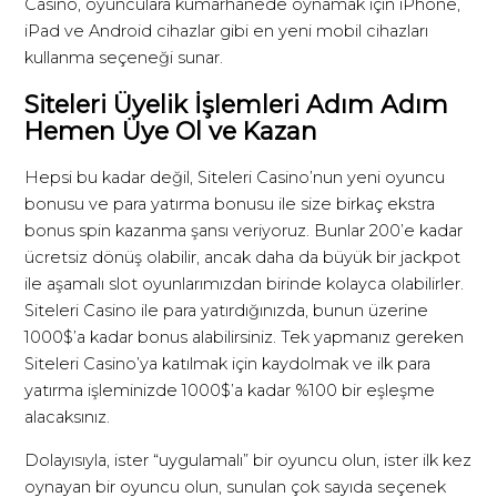
Casino, oyunculara kumarhanede oynamak için iPhone,
iPad ve Android cihazlar gibi en yeni mobil cihazları
kullanma seçeneği sunar.
Siteleri Üyelik İşlemleri Adım Adım
Hemen Üye Ol ve Kazan
Hepsi bu kadar değil, Siteleri Casino’nun yeni oyuncu
bonusu ve para yatırma bonusu ile size birkaç ekstra
bonus spin kazanma şansı veriyoruz. Bunlar 200’e kadar
ücretsiz dönüş olabilir, ancak daha da büyük bir jackpot
ile aşamalı slot oyunlarımızdan birinde kolayca olabilirler.
Siteleri Casino ile para yatırdığınızda, bunun üzerine
1000$’a kadar bonus alabilirsiniz. Tek yapmanız gereken
Siteleri Casino’ya katılmak için kaydolmak ve ilk para
yatırma işleminizde 1000$’a kadar %100 bir eşleşme
alacaksınız.
Dolayısıyla, ister “uygulamalı” bir oyuncu olun, ister ilk kez
oynayan bir oyuncu olun, sunulan çok sayıda seçenek