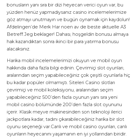
bonusların yanı sıra bir dizi heyecan verici oyun var, bu
yüzden henüz yapmadıysanız casino incelemelerimize
göz atmayı unutmayın ve bugün oynamak için kaydolun!
Afdelingen’de Merk Har noen av de beste aktuelle A3
Betreff.Jeg beklager! Dahası, hoşgeldin bonusu almaya
hak kazandıktan sonra ikinci bir para yatırma bonusu
alacaksınız.
Harika mobil incelemelerimizi okuyun ve mobil oyun
hakkında daha fazla bilgi edinin. Çevrimiçi slot oyunları,
aralarından seçim yapabileceğiniz çok çeşitli oyunlarla hiç
bu kadar popüler olmamıştı. Siteleri Casino slotları
çevrimiçi ve mobil koleksiyonu, aralarından seçim
yapabileceğiniz 500’den fazla oyunun yanı sıra yeni
mobil casino bölümünde 200’den fazla slot oyununu
içerir. Klasik meyve makinesinden son teknoloji ilerici
jackpotlara kadar, tadını çıkarabileceğiniz harika bir slot
oyunu seçeneği var.Canlı ve mobil casino oyunları, canlı
oyunların heyecanını yaşamanın en iyi yollarından biridir.