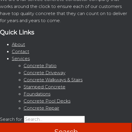
works around the clock to ensure each of our customers
have top quality concrete that they can count on to deliver
for years and years to come.
Quick Links
About
Contact
Services
Concrete Patio
Concrete Driveway
Concrete Walkways & Stairs
Stamped Concrete
Foundations
Concrete Pool Decks
Concrete Repair
Search for: