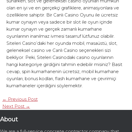
sunarken, slot ve geleneksel casino oyunları mümkün
olan en iyi ve en gerçekçi grafiklere, animasyonlara ve
özelliklere sahiptir. Bir Canlı Casino Oyunu ile ücretsiz
kumar oynayın veya sadece bir slot ile oyun içinde
kumar oynayın ve gerçek zamanlı kumarhane
oyunlarının inanılmaz ivmesi tasarruf lütfunuz olabilir.
Siteleri Casino’daki her oyunda mobil, masaüstü, slot,
geleneksel casino ve Canlı Casino seçenekleri sizi
bekliyor. Peki, Siteleri Casinodaki casino oyunlarının
hangi kategoriye girdiğini tahmin edebilir misiniz? Basit
cevap, spin kumarhanenin ücretsiz, mobil kumarhane
oyunları, bonus kodları, flash kumarhane ve çevrimiçi
kumarhaneler içerdiğini söylemektir.
←
Previous Post
Next Post
→
About
We are a full-service concrete contractor company that