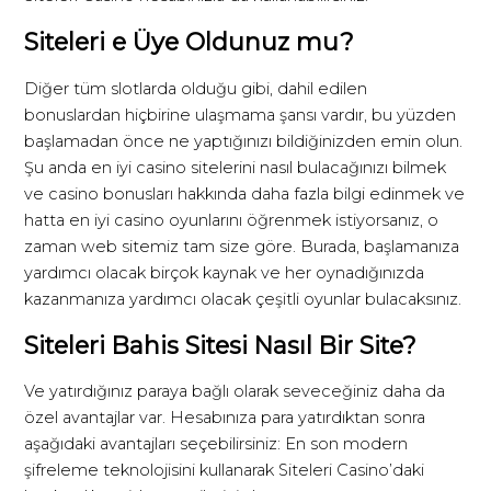
Siteleri e Üye Oldunuz mu?
Diğer tüm slotlarda olduğu gibi, dahil edilen
bonuslardan hiçbirine ulaşmama şansı vardır, bu yüzden
başlamadan önce ne yaptığınızı bildiğinizden emin olun.
Şu anda en iyi casino sitelerini nasıl bulacağınızı bilmek
ve casino bonusları hakkında daha fazla bilgi edinmek ve
hatta en iyi casino oyunlarını öğrenmek istiyorsanız, o
zaman web sitemiz tam size göre. Burada, başlamanıza
yardımcı olacak birçok kaynak ve her oynadığınızda
kazanmanıza yardımcı olacak çeşitli oyunlar bulacaksınız.
Siteleri Bahis Sitesi Nasıl Bir Site?
Ve yatırdığınız paraya bağlı olarak seveceğiniz daha da
özel avantajlar var. Hesabınıza para yatırdıktan sonra
aşağıdaki avantajları seçebilirsiniz: En son modern
şifreleme teknolojisini kullanarak Siteleri Casino’daki