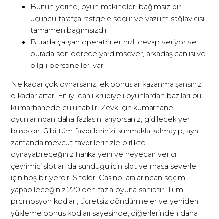
Bunun yerine, oyun makineleri bağımsız bir
üçüncü tarafça rastgele seçilir ve yazılım sağlayıcısı
tamamen bağımsızdır.
Burada çalışan operatörler hızlı cevap veriyor ve
burada son derece yardımsever, arkadaş canlısı ve
bilgili personelleri var.
Ne kadar çok oynarsanız, ek bonuslar kazanma şansınız
o kadar artar. En iyi canlı krupiyeli oyunlardan bazıları bu
kumarhanede bulunabilir. Zevk için kumarhane
oyunlarından daha fazlasını arıyorsanız, gidilecek yer
burasıdır. Gibi tüm favorilerinizi sunmakla kalmayıp, aynı
zamanda mevcut favorilerinizle birlikte
oynayabileceğiniz harika yeni ve heyecan verici
çevrimiçi slotları da sunduğu için slot ve masa severler
için hoş bir yerdir. Siteleri Casino, aralarından seçim
yapabileceğiniz 220’den fazla oyuna sahiptir. Tüm
promosyon kodları, ücretsiz döndürmeler ve yeniden
yükleme bonus kodları sayesinde, diğerlerinden daha