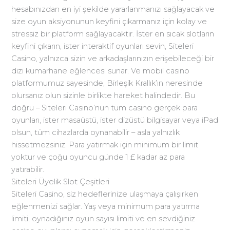
hesabınızdan en iyi şekilde yararlanmanızı sağlayacak ve
size oyun aksiyonunun keyfini çıkarmanız için kolay ve
stressiz bir platform sağlayacaktır. İster en sıcak slotların
keyfini çıkarın, ister interaktif oyunları sevin, Siteleri
Casino, yalnızca sizin ve arkadaşlarınızın erişebileceği bir
dizi kumarhane eğlencesi sunar. Ve mobil casino
platformumuz sayesinde, Birleşik Krallık’ın neresinde
olursanız olun sizinle birlikte hareket halindedir. Bu
doğru – Siteleri Casino’nun tüm casino gerçek para
oyunları, ister masaüstü, ister dizüstü bilgisayar veya iPad
olsun, tüm cihazlarda oynanabilir – asla yalnızlık
hissetmezsiniz. Para yatırmak için minimum bir limit
yoktur ve çoğu oyuncu günde 1 £ kadar az para
yatırabilir.
Siteleri Üyelik Slot Çeşitleri
Siteleri Casino, siz hedeflerinize ulaşmaya çalışırken
eğlenmenizi sağlar. Yaş veya minimum para yatırma
limiti, oynadığınız oyun sayısı limiti ve en sevdiğiniz