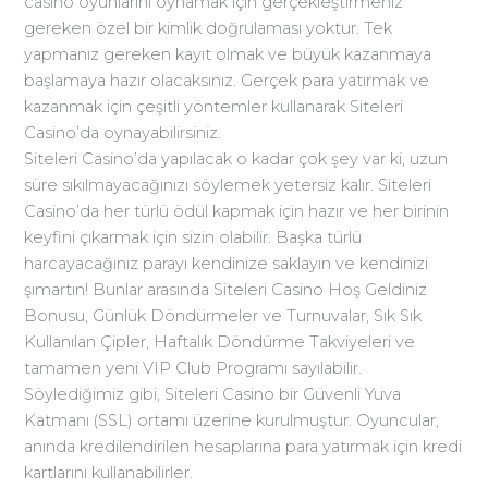
casino oyunlarını oynamak için gerçekleştirmeniz
gereken özel bir kimlik doğrulaması yoktur. Tek
yapmanız gereken kayıt olmak ve büyük kazanmaya
başlamaya hazır olacaksınız. Gerçek para yatırmak ve
kazanmak için çeşitli yöntemler kullanarak Siteleri
Casino’da oynayabilirsiniz.
Siteleri Casino’da yapılacak o kadar çok şey var ki, uzun
süre sıkılmayacağınızı söylemek yetersiz kalır. Siteleri
Casino’da her türlü ödül kapmak için hazır ve her birinin
keyfini çıkarmak için sizin olabilir. Başka türlü
harcayacağınız parayı kendinize saklayın ve kendinizi
şımartın! Bunlar arasında Siteleri Casino Hoş Geldiniz
Bonusu, Günlük Döndürmeler ve Turnuvalar, Sık Sık
Kullanılan Çipler, Haftalık Döndürme Takviyeleri ve
tamamen yeni VIP Club Programı sayılabilir.
Söylediğimiz gibi, Siteleri Casino bir Güvenli Yuva
Katmanı (SSL) ortamı üzerine kurulmuştur. Oyuncular,
anında kredilendirilen hesaplarına para yatırmak için kredi
kartlarını kullanabilirler.