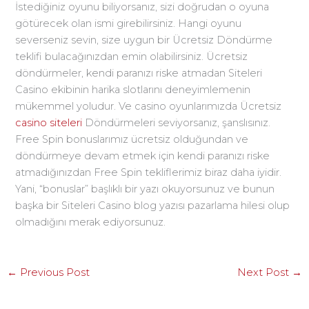
İstediğiniz oyunu biliyorsanız, sizi doğrudan o oyuna
götürecek olan ismi girebilirsiniz. Hangi oyunu
severseniz sevin, size uygun bir Ücretsiz Döndürme
teklifi bulacağınızdan emin olabilirsiniz. Ücretsiz
döndürmeler, kendi paranızı riske atmadan Siteleri
Casino ekibinin harika slotlarını deneyimlemenin
mükemmel yoludur. Ve casino oyunlarımızda Ücretsiz
casino siteleri
Döndürmeleri seviyorsanız, şanslısınız.
Free Spin bonuslarımız ücretsiz olduğundan ve
döndürmeye devam etmek için kendi paranızı riske
atmadığınızdan Free Spin tekliflerimiz biraz daha iyidir.
Yani, “bonuslar” başlıklı bir yazı okuyorsunuz ve bunun
başka bir Siteleri Casino blog yazısı pazarlama hilesi olup
olmadığını merak ediyorsunuz.
←
Previous Post
Next Post
→