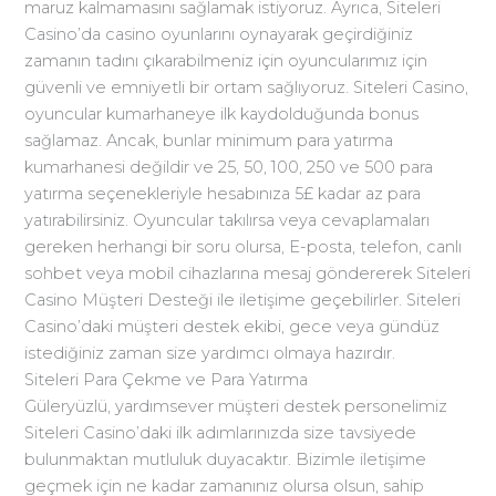
maruz kalmamasını sağlamak istiyoruz. Ayrıca, Siteleri
Casino’da casino oyunlarını oynayarak geçirdiğiniz
zamanın tadını çıkarabilmeniz için oyuncularımız için
güvenli ve emniyetli bir ortam sağlıyoruz. Siteleri Casino,
oyuncular kumarhaneye ilk kaydolduğunda bonus
sağlamaz. Ancak, bunlar minimum para yatırma
kumarhanesi değildir ve 25, 50, 100, 250 ve 500 para
yatırma seçenekleriyle hesabınıza 5£ kadar az para
yatırabilirsiniz. Oyuncular takılırsa veya cevaplamaları
gereken herhangi bir soru olursa, E-posta, telefon, canlı
sohbet veya mobil cihazlarına mesaj göndererek Siteleri
Casino Müşteri Desteği ile iletişime geçebilirler. Siteleri
Casino’daki müşteri destek ekibi, gece veya gündüz
istediğiniz zaman size yardımcı olmaya hazırdır.
Siteleri Para Çekme ve Para Yatırma
Güleryüzlü, yardımsever müşteri destek personelimiz
Siteleri Casino’daki ilk adımlarınızda size tavsiyede
bulunmaktan mutluluk duyacaktır. Bizimle iletişime
geçmek için ne kadar zamanınız olursa olsun, sahip