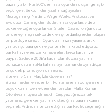
bazılarıyla birlikte 500’den fazla oyundan oluşan geniş bir
seçki içerir. Sektör lideri yazılım sağlayıcıları
Microgaming, NetEnt, WagerWorks, Aristocrat ve
Evolution Gaming’den slotlar, masa oyunları, video
poker ve diğer oyunlar var. Siteleri Casino, olağanüstü
bir deneyim için sektördeki en iyi tedarikçilerden oluşan
bir portföye sahiptir. Oyuncularımızın yararına, artık
yalnızca şu para çekme yöntemlerini kabul ediyoruz:
banka havaleleri, banka havaleleri, kredi kartları ve
paypal. Sadece 200£’a kadar olan ilk para yatırma
bonusunuzu almakla kalmaz, aynı zamanda oynadıkça
birçok ek promosyon da alırsınız.
Siteleri Tv Canlı Maç İzle Güvenilir mi?
Bunun nedenlerinden biri, kumarhanenin dünyanın en
büyük kumar derneklerinden biri olan Malta Kumar
Otoritesinin üyesi olmasıdır. Giriş yaptığınızda tek
yapmanız gereken yatırmak istediğiniz para miktarını
seçmek. Ardından, tercih ettiğiniz bankacılık seçeneğini