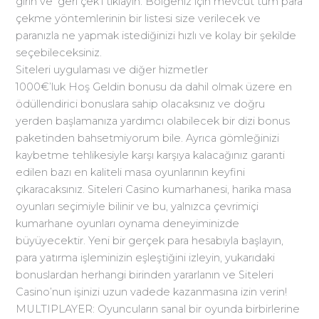
girin ve ‘geri çek’i tıklayın. Bölgeniz için mevcut tüm para
çekme yöntemlerinin bir listesi size verilecek ve
paranızla ne yapmak istediğinizi hızlı ve kolay bir şekilde
seçebileceksiniz.
Siteleri uygulaması ve diğer hizmetler
1000€’luk Hoş Geldin bonusu da dahil olmak üzere en
ödüllendirici bonuslara sahip olacaksınız ve doğru
yerden başlamanıza yardımcı olabilecek bir dizi bonus
paketinden bahsetmiyorum bile. Ayrıca gömleğinizi
kaybetme tehlikesiyle karşı karşıya kalacağınız garanti
edilen bazı en kaliteli masa oyunlarının keyfini
çıkaracaksınız. Siteleri Casino kumarhanesi, harika masa
oyunları seçimiyle bilinir ve bu, yalnızca çevrimiçi
kumarhane oyunları oynama deneyiminizde
büyüyecektir. Yeni bir gerçek para hesabıyla başlayın,
para yatırma işleminizin eşleştiğini izleyin, yukarıdaki
bonuslardan herhangi birinden yararlanın ve Siteleri
Casino’nun işinizi uzun vadede kazanmasına izin verin!
MULTIPLAYER: Oyuncuların sanal bir oyunda birbirlerine