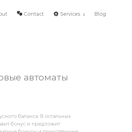
out
Contact
Services
Blog
ровые автоматы
сного баланса. В остальных
авит бонус и предложит
зитные бонусы и таинственные