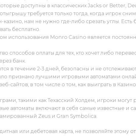
торые доступны в классических Jacks or Better, Deu
 отыгрышу требуется только тогда, когда игрок сни
казино, нам не нужно где-либо срезать углы. Есть б
ать бесплатно.
м использования Monro Casino является постоя
во способов оплаты для тех, кто хочет либо переве
рез банк.
ся в течение 2-3 дней, безопасны и не отслеживают
ло признано лучшими игровыми автоматами онла
б-сайтов, в том числе о том, как выиграть в Казино 
рами, такими как Техасский Холдем, игроки могут р
ые автоматы включают в себя самые известные и с
амированный Zeus и Gran Symbolica.
дитная или дебетовая карта, не позволяйте этому от