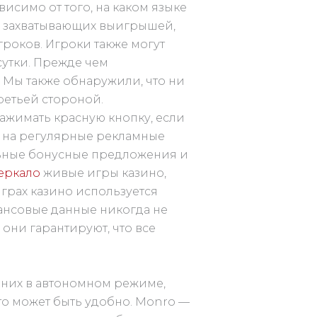
исимо от того, на каком языке
ив захватывающих выигрышей,
гроков. Игроки также могут
сутки. Прежде чем
. Мы также обнаружили, что ни
ретьей стороной.
нажимать красную кнопку, если
ь на регулярные рекламные
ельные бонусные предложения и
еркало
живые игры казино,
грах казино используется
ансовые данные никогда не
они гарантируют, что все
 них в автономном режиме,
это может быть удобно. Monro —