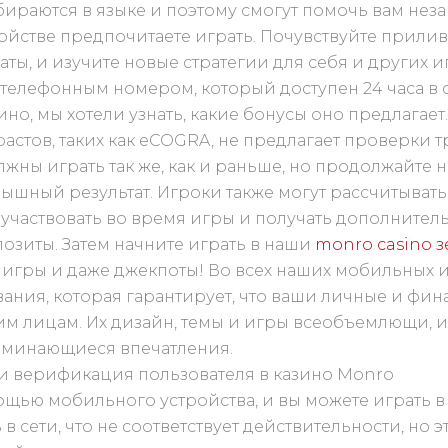
раются в языке и поэтому смогут помочь вам незав
ройстве предпочитаете играть. Почувствуйте прил
ты, и изучите новые стратегии для себя и других и
телефонным номером, который доступен 24 часа в 
ино, мы хотели узнать, какие бонусы оно предлагает
астов, таких как eCOGRA, не предлагает проверки т
лжны играть так же, как и раньше, но продолжайте 
рышный результат. Игроки также могут рассчитыват
т участвовать во время игры и получать дополнит
озиты. Затем начните играть в наши
monro casino з
 игры и даже джекпоты! Во всех наших мобильных и
ния, которая гарантирует, что ваши личные и фин
м лицам. Их дизайн, темы и игры всеобъемлющи, и 
поминающиеся впечатления.
и верификация пользователя в казино Monro
щью мобильного устройства, и вы можете играть в
в сети, что не соответствует действительности, но 