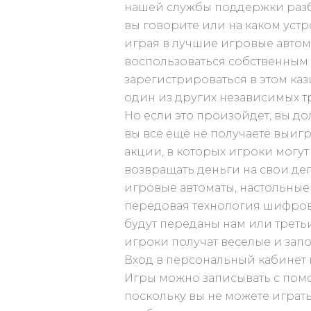
нашей службы поддержки разби
вы говорите или на каком уст
играя в лучшие игровые автома
воспользоваться собственным 
зарегистрироваться в этом каз
один из других независимых тр
Но если это произойдет, вы до
вы все еще не получаете выиг
акции, в которых игроки могу
возвращать деньги на свои деп
игровые автоматы, настольные
передовая технология шифрова
будут переданы нам или третьи
игроки получат веселые и за
Вход в персональный кабинет 
Игры можно записывать с помо
поскольку вы не можете играть 