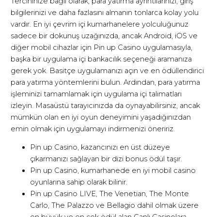
Tercihinize bağlı olarak, para yatırma ayrıntılarınızı, giriş
bilgilerinizi ve daha fazlasını almanın tonlarca kolay yolu
vardır. En iyi çevrim içi kumarhanelere yolculuğunuz
sadece bir dokunuş uzağınızda, ancak Android, iOS ve
diğer mobil cihazlar için Pin up Casino uygulamasıyla,
başka bir uygulama içi bankacılık seçeneği aramanıza
gerek yok. Basitçe uygulamanızı açın ve en ödüllendirici
para yatırma yöntemlerini bulun. Ardından, para yatırma
işleminizi tamamlamak için uygulama içi talimatları
izleyin. Masaüstü tarayıcınızda da oynayabilirsiniz, ancak
mümkün olan en iyi oyun deneyimini yaşadığınızdan
emin olmak için uygulamayı indirmenizi öneririz.
Pin up Casino, kazancınızı en üst düzeye
çıkarmanızı sağlayan bir dizi bonus ödül taşır.
Pin up Casino, kumarhanede en iyi mobil casino
oyunlarına sahip olarak bilinir.
Pin up Casino LIVE, The Venetian, The Monte
Carlo, The Palazzo ve Bellagio dahil olmak üzere