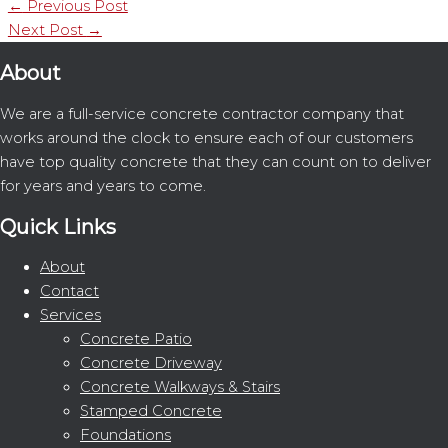
←
Previous Post
Next Post
→
About
We are a full-service concrete contractor company that
works around the clock to ensure each of our customers
have top quality concrete that they can count on to deliver
for years and years to come.
Quick Links
About
Contact
Services
Concrete Patio
Concrete Driveway
Concrete Walkways & Stairs
Stamped Concrete
Foundations