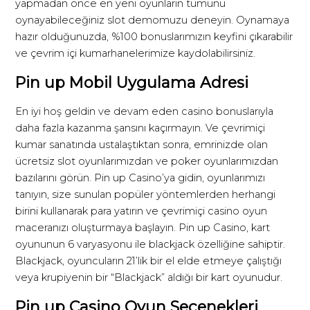
yapmadan önce en yeni oyunların tümünü
oynayabileceğiniz slot demomuzu deneyin. Oynamaya
hazır olduğunuzda, %100 bonuslarımızın keyfini çıkarabilir
ve çevrim içi kumarhanelerimize kaydolabilirsiniz.
Pin up Mobil Uygulama Adresi
En iyi hoş geldin ve devam eden casino bonuslarıyla
daha fazla kazanma şansını kaçırmayın. Ve çevrimiçi
kumar sanatında ustalaştıktan sonra, emrinizde olan
ücretsiz slot oyunlarımızdan ve poker oyunlarımızdan
bazılarını görün. Pin up Casino’ya gidin, oyunlarımızı
tanıyın, size sunulan popüler yöntemlerden herhangi
birini kullanarak para yatırın ve çevrimiçi casino oyun
maceranızı oluşturmaya başlayın. Pin up Casino, kart
oyununun 6 varyasyonu ile blackjack özelliğine sahiptir.
Blackjack, oyuncuların 21’lik bir el elde etmeye çalıştığı
veya krupiyenin bir “Blackjack” aldığı bir kart oyunudur.
Pin up Casino Oyun Seçenekleri