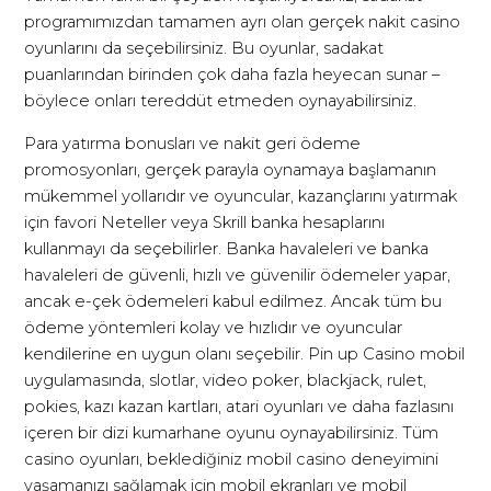
programımızdan tamamen ayrı olan gerçek nakit casino
oyunlarını da seçebilirsiniz. Bu oyunlar, sadakat
puanlarından birinden çok daha fazla heyecan sunar –
böylece onları tereddüt etmeden oynayabilirsiniz.
Para yatırma bonusları ve nakit geri ödeme
promosyonları, gerçek parayla oynamaya başlamanın
mükemmel yollarıdır ve oyuncular, kazançlarını yatırmak
için favori Neteller veya Skrill banka hesaplarını
kullanmayı da seçebilirler. Banka havaleleri ve banka
havaleleri de güvenli, hızlı ve güvenilir ödemeler yapar,
ancak e-çek ödemeleri kabul edilmez. Ancak tüm bu
ödeme yöntemleri kolay ve hızlıdır ve oyuncular
kendilerine en uygun olanı seçebilir. Pin up Casino mobil
uygulamasında, slotlar, video poker, blackjack, rulet,
pokies, kazı kazan kartları, atari oyunları ve daha fazlasını
içeren bir dizi kumarhane oyunu oynayabilirsiniz. Tüm
casino oyunları, beklediğiniz mobil casino deneyimini
yaşamanızı sağlamak için mobil ekranları ve mobil