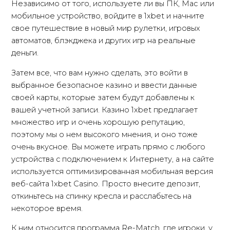
Независимо от того, используете ли вы ПК, Mac или
мобильное устройство, войдите в 1xbet и начните
свое путешествие в новый мир рулетки, игровых
автоматов, блэкджека и других игр на реальные
деньги.
Затем все, что вам нужно сделать, это войти в
выбранное безопасное казино и ввести данные
своей карты, которые затем будут добавлены к
вашей учетной записи. Казино 1xbet предлагает
множество игр и очень хорошую репутацию,
поэтому мы о нем высокого мнения, и оно тоже
очень вкусное. Вы можете играть прямо с любого
устройства с подключением к Интернету, а на сайте
используется оптимизированная мобильная версия
веб-сайта 1xbet Casino. Просто внесите депозит,
откиньтесь на спинку кресла и расслабьтесь на
некоторое время.
К ним относится программа Re-Match, где игроки, у