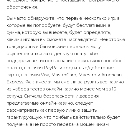
обеспечения.
Вы часто обнаружите, что первые несколько игр, в
которые вы попробуете, будут бесплатными, а
сумма, которую вы внесете, будет определять,
какими играми вы сможете наслаждаться. Некоторые
традиционные банковские переводы могут
осуществляться за отдельную плату. 1xbet
поддерживает использование нескольких способов
оплаты, включая PayPal и кредитные/дебетовые
карты, включая Visa, MasterCard, Maestro и American
Express. Фактически, мы смогли загрузить все казино
из набора тестов онлайн-казино менее чем за 10
секунд. Сигналы безопасности и доверия,
предлагаемые онлайн-казино, следует
рассматривать как первую линию защиты,
гарантирующую, что прибыль действительно будет
получена, а не просто передана мошенникам.