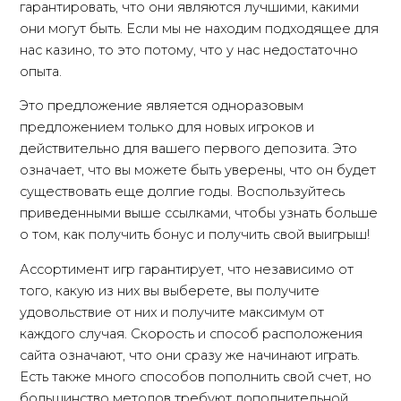
гарантировать, что они являются лучшими, какими
они могут быть. Если мы не находим подходящее для
нас казино, то это потому, что у нас недостаточно
опыта.
Это предложение является одноразовым
предложением только для новых игроков и
действительно для вашего первого депозита. Это
означает, что вы можете быть уверены, что он будет
существовать еще долгие годы. Воспользуйтесь
приведенными выше ссылками, чтобы узнать больше
о том, как получить бонус и получить свой выигрыш!
Ассортимент игр гарантирует, что независимо от
того, какую из них вы выберете, вы получите
удовольствие от них и получите максимум от
каждого случая. Скорость и способ расположения
сайта означают, что они сразу же начинают играть.
Есть также много способов пополнить свой счет, но
большинство методов требуют дополнительной