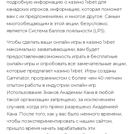
подробную информацию о казино 1xbet для
канадских игроков, информацию, которая поможет
вам с их предложениями, и многое другое. Самым
многообещающим в этой акции, безусловно,
является Система баллов лояльности (LPS).
Чтобы сделать ваши онлайн-игры в казино 1xbet
максимально захватывающими, вам будет
предоставленавозможность играть в бесплатные
онлайн-игры и опробовать все замечательные акции,
которые предлагает казино 1xbet. Игры созданы
Gaminator, программистом с более чем 40-летним
опытом работы в индустрии онлайн-игр.
Использование Знаков Академии Кана в любой
такой организации запрещено, за исключением
случаев, когда это прямо разрешено Академией
Кана. После того, как у вас было немного времени,
чтобы поэкспериментировать с нашим сайтом,
пришло время начать зарабатывать эти