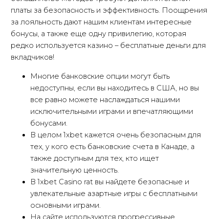
платы за безопасность и эффективность. Поощрения
за лояльность дают нашим клиентам интересные
бонусы, а также еще одну привилегию, которая
редко используется казино – бесплатные деньги для
вкладчиков!
Многие банковские опции могут быть
недоступны, если вы находитесь в США, но вы
все равно можете наслаждаться нашими
исключительными играми и впечатляющими
бонусами.
В целом 1xbet кажется очень безопасным для
тех, у кого есть банковские счета в Канаде, а
также доступным для тех, кто ищет
значительную ценность.
В 1xbet Casino rat вы найдете безопасные и
увлекательные азартные игры с бесплатными
основными играми.
На сайте используются прогрессивные