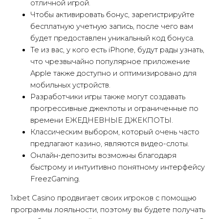
отличной игрой.
Чтобы активировать бонус, зарегистрируйте
бесплатную учетную запись, после чего вам
будет предоставлен уникальный код бонуса.
Те из вас, у кого есть iPhone, будут рады узнать,
что чрезвычайно популярное приложение
Apple также доступно и оптимизировано для
мобильных устройств.
Разработчики игры также могут создавать
прогрессивные джекпоты и ограниченные по
времени ЕЖЕДНЕВНЫЕ ДЖЕКПОТЫ.
Классическим выбором, который очень часто
предлагают казино, являются видео-слоты.
Онлайн-депозиты возможны благодаря
быстрому и интуитивно понятному интерфейсу
FreezGaming.
1xbet Casino продвигает своих игроков с помощью
программы лояльности, поэтому вы будете получать