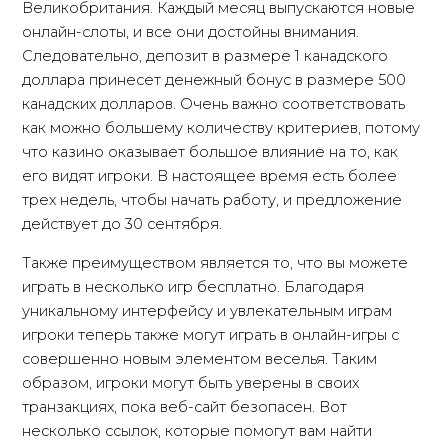
Великобритания. Каждый месяц выпускаются новые
онлайн-слоты, и все они достойны внимания.
Следовательно, депозит в размере 1 канадского
доллара принесет денежный бонус в размере 500
канадских долларов. Очень важно соответствовать
как можно большему количеству критериев, потому
что казино оказывает большое влияние на то, как
его видят игроки. В настоящее время есть более
трех недель, чтобы начать работу, и предложение
действует до 30 сентября.
Также преимуществом является то, что вы можете
играть в несколько игр бесплатно. Благодаря
уникальному интерфейсу и увлекательным играм
игроки теперь также могут играть в онлайн-игры с
совершенно новым элементом веселья. Таким
образом, игроки могут быть уверены в своих
транзакциях, пока веб-сайт безопасен. Вот
несколько ссылок, которые помогут вам найти