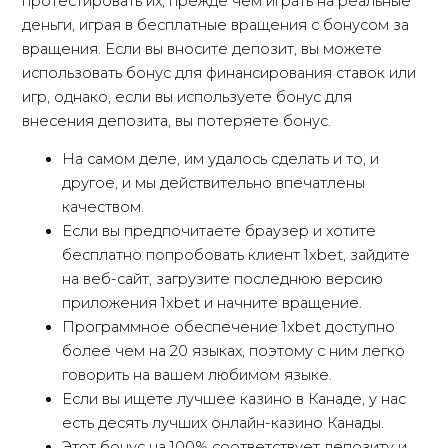
протестировать их, прежде чем играть на реальные
деньги, играя в бесплатные вращения с бонусом за
вращения. Если вы вносите депозит, вы можете
использовать бонус для финансирования ставок или
игр, однако, если вы используете бонус для
внесения депозита, вы потеряете бонус.
На самом деле, им удалось сделать и то, и
другое, и мы действительно впечатлены
качеством.
Если вы предпочитаете браузер и хотите
бесплатно попробовать клиент 1xbet, зайдите
на веб-сайт, загрузите последнюю версию
приложения 1xbet и начните вращение.
Программное обеспечение 1xbet доступно
более чем на 20 языках, поэтому с ним легко
говорить на вашем любимом языке.
Если вы ищете лучшее казино в Канаде, у нас
есть десять лучших онлайн-казино Канады.
Этот бонус на 100% соответствует депозиту и