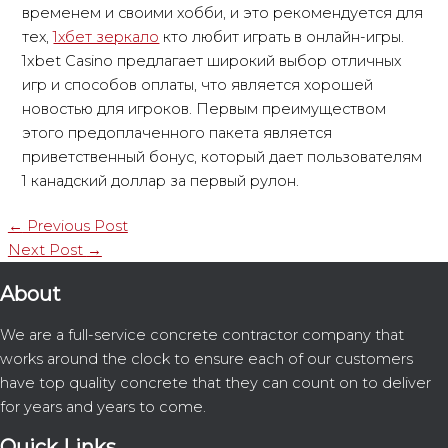
временем и своими хобби, и это рекомендуется для
тех,
1хбет зеркало
кто любит играть в онлайн-игры.
1xbet Casino предлагает широкий выбор отличных
игр и способов оплаты, что является хорошей
новостью для игроков. Первым преимуществом
этого предоплаченного пакета является
приветственный бонус, который дает пользователям
1 канадский доллар за первый рулон.
←
Previous Post
Next Post
→
About
We are a full-service concrete contractor company that
works around the clock to ensure each of our customers
have top quality concrete that they can count on to deliver
for years and years to come.
Quick Links