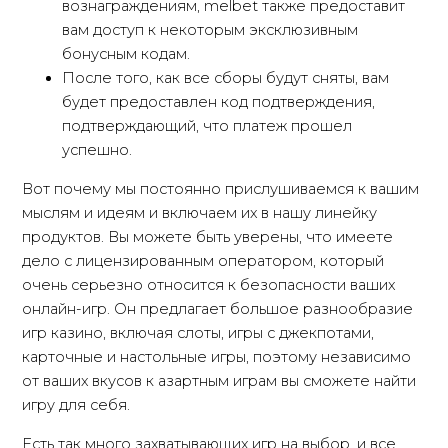
вознаграждениям, melbet также предоставит
вам доступ к некоторым эксклюзивным
бонусным кодам.
После того, как все сборы будут сняты, вам
будет предоставлен код подтверждения,
подтверждающий, что платеж прошел
успешно.
Вот почему мы постоянно прислушиваемся к вашим
мыслям и идеям и включаем их в нашу линейку
продуктов. Вы можете быть уверены, что имеете
дело с лицензированным оператором, который
очень серьезно относится к безопасности ваших
онлайн-игр. Он предлагает большое разнообразие
игр казино, включая слоты, игры с джекпотами,
карточные и настольные игры, поэтому независимо
от ваших вкусов к азартным играм вы сможете найти
игру для себя.
Есть так много захватывающих игр на выбор, и все