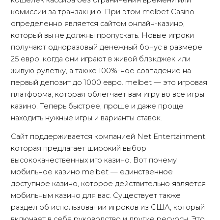
комиссии за транзакцию. При этом melbet Casino
определенно является сайтом онлайн-казино,
который вы не должны пропускать. Новые игроки
получают одноразовый денежный бонус в размере
25 евро, когда они играют в живой блэкджек или
живую рулетку, а также 100%-ное совпадение на
первый депозит до 1000 евро. melbet — это игровая
платформа, которая облегчает вам игру во все игры
казино. Теперь быстрее, проще и даже проще
находить нужные игры и варианты ставок.
Сайт поддерживается компанией Net Entertainment,
которая предлагает широкий выбор
высококачественных игр казино. Вот почему
мобильное казино melbet — единственное
доступное казино, которое действительно является
мобильным казино для вас. Существует также
раздел об использовании игроков из США, который
включает в себя руководство и другие ресурсы. Это