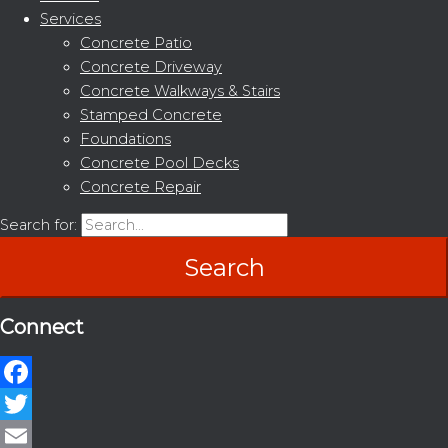
Services
Concrete Patio
Concrete Driveway
Concrete Walkways & Stairs
Stamped Concrete
Foundations
Concrete Pool Decks
Concrete Repair
Search for:
Connect
Facebook
Twitter