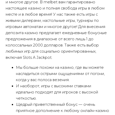
и многое другое. В melbet вам гарантировано
настоящее казино и полная свобода игры в любом
месте и в любое время! У нас также есть игры с
живыми дилерами, настольные игры, турниры по
игровым автоматам и многое другое! Для внесения
депозита казино предлагает ежедневные бонусные
предложения в диапазоне от всего лишь 1 до
колоссальных 2000 долларов. Также есть выбор
любимых игр для социально ориентированных,
включая Slots A Jackpot.
Мы больше похожи на казино, где вы можете
насладиться острыми ощущениями от погони,
когда у вас полоса везения.
И наоборот, игры с высокими ставками
идеально подходят для игроков с высокой
четкостью.
Щедрый приветственный бонус — очень
приятное дополнение к любому онлайн-казино