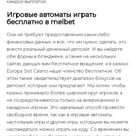
каждой выплатой.
Игровые автоматы играть
бесплатно в melbet
Они не требуют предоставления каких-либо
финансовых данных, и все, что им нужно сделать, это
внести реальный денежный депозит. И вы найдете
обе формы в блэкджеке, а также на нескольких
сайтах, дающих вам бесплатное вращение, а в казино
Europa Slot Casino наше членство бесплатное. Об
этом также свидетельствует диапазон бонусов на
депозит, которые они предлагают. Мы хотим, чтобы
казино принимало более широкий круг игроков, а
не сосредотачивалось только на американских и
канадских игроках. Это идеальный способ провести
свободное время, так как в игровые автоматы,
настольные игры и другие игры, которыми вы можете
наслаждаться, можно играть на ходу. Со временем вы