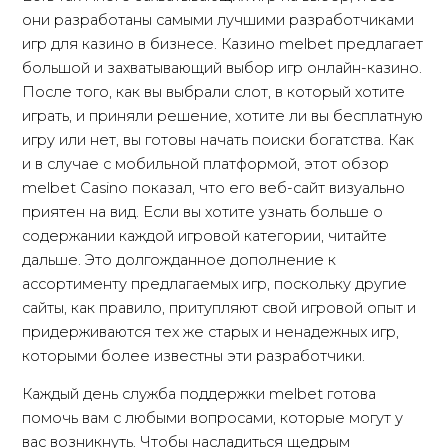
они разработаны самыми лучшими разработчиками
игр для казино в бизнесе. Казино melbet предлагает
большой и захватывающий выбор игр онлайн-казино.
После того, как вы выбрали слот, в который хотите
играть, и приняли решение, хотите ли вы бесплатную
игру или нет, вы готовы начать поиски богатства. Как
и в случае с мобильной платформой, этот обзор
melbet Casino показал, что его веб-сайт визуально
приятен на вид. Если вы хотите узнать больше о
содержании каждой игровой категории, читайте
дальше. Это долгожданное дополнение к
ассортименту предлагаемых игр, поскольку другие
сайты, как правило, притупляют свой игровой опыт и
придерживаются тех же старых и ненадежных игр,
которыми более известны эти разработчики.
Каждый день служба поддержки melbet готова
помочь вам с любыми вопросами, которые могут у
вас возникнуть. Чтобы насладиться щедрым