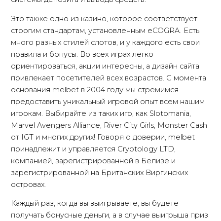
Это также одно из казино, которое соответствует
строгим стандартам, установленным eCOGRA. Есть
много разных стилей слотов, и у каждого есть свои
правила и бонусы. Во всех играх легко
ориентироваться, акции интересны, а дизайн сайта
привлекает посетителей всех возрастов. С момента
основания melbet в 2004 году мы стремимся
предоставить уникальный игровой опыт всем нашим
игрокам. Выбирайте из таких игр, как Slotomania,
Marvel Avengers Alliance, River City Girls, Monster Cash
от IGT и многих других! Говоря о доверии, melbet
принадлежит и управляется Cryptology LTD,
компанией, зарегистрированной в Белизе и
зарегистрированной на Британских Виргинских
островах.
Каждый раз, когда вы выигрываете, вы будете
получать бонусные деньги, а в случае выигрыша приз