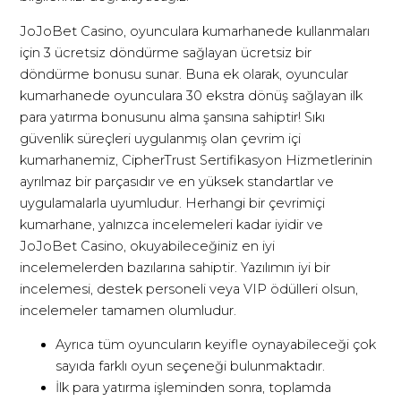
JoJoBet Casino, oyunculara kumarhanede kullanmaları
için 3 ücretsiz döndürme sağlayan ücretsiz bir
döndürme bonusu sunar. Buna ek olarak, oyuncular
kumarhanede oyunculara 30 ekstra dönüş sağlayan ilk
para yatırma bonusunu alma şansına sahiptir! Sıkı
güvenlik süreçleri uygulanmış olan çevrim içi
kumarhanemiz, CipherTrust Sertifikasyon Hizmetlerinin
ayrılmaz bir parçasıdır ve en yüksek standartlar ve
uygulamalarla uyumludur. Herhangi bir çevrimiçi
kumarhane, yalnızca incelemeleri kadar iyidir ve
JoJoBet Casino, okuyabileceğiniz en iyi
incelemelerden bazılarına sahiptir. Yazılımın iyi bir
incelemesi, destek personeli veya VIP ödülleri olsun,
incelemeler tamamen olumludur.
Ayrıca tüm oyuncuların keyifle oynayabileceği çok
sayıda farklı oyun seçeneği bulunmaktadır.
İlk para yatırma işleminden sonra, toplamda