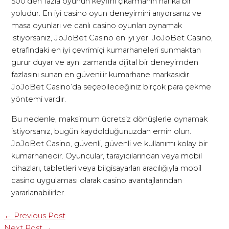
500’den fazla oyunun keyfini çıkarmanın harika bir
yoludur. En iyi casino oyun deneyimini arıyorsanız ve
masa oyunları ve canlı casino oyunları oynamak
istiyorsanız, JoJoBet Casino en iyi yer. JoJoBet Casino,
etrafındaki en iyi çevrimiçi kumarhaneleri sunmaktan
gurur duyar ve aynı zamanda dijital bir deneyimden
fazlasını sunan en güvenilir kumarhane markasıdır.
JoJoBet Casino’da seçebileceğiniz birçok para çekme
yöntemi vardır.
Bu nedenle, maksimum ücretsiz dönüşlerle oynamak
istiyorsanız, bugün kaydolduğunuzdan emin olun.
JoJoBet Casino, güvenli, güvenli ve kullanımı kolay bir
kumarhanedir. Oyuncular, tarayıcılarından veya mobil
cihazları, tabletleri veya bilgisayarları aracılığıyla mobil
casino uygulaması olarak casino avantajlarından
yararlanabilirler.
←
Previous Post
Next Post
→