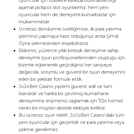
oyuncular için ödüllere katkıda bulunabileceği
aşamalı jackpot slot oyunlarımız, hem yeni
oyuncular hem de deneyimli kumarbazlar için
mükemmeldir.
Ücretsiz döndürme özelliğimize, ilk para yatırma
işleminizi yapmaya hazır olduğunuz anda Şimdi
Oyna sekmesinden erişebilirsiniz.
Ekibimiz, yüzlerce yıllık birleşik deneyime sahip
deneyimli oyun profesyonellerinden oluştuğu için,
bizimle eğlenerek geçirdiğiniz her saniyeye
değecek, sorumlu ve güvenli bir oyun deneyimini
etkin bir şekilde formüle ettik.
JoJoBet Casino yazılımı güvenli, adil ve tam
lisanslıdır ve harika bir çevrimiçi kumarhane
deneyimine erişmenizi sağlamak için 7/24 hizmet
veren bir müşteri destek ekibiyle birlikte.
Bu ücretsiz oyun teklifi, JoJoBet Casino’daki tüm
yeni oyuncular için geçerlidir ve para yatırma veya
çekme gerekmez.