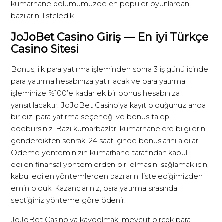
kumarhane bölümümüzde en popüler oyunlardan
bazılarını listeledik.
JoJoBet Casino Giriş — En iyi Türkçe
Casino Sitesi
Bonus, ilk para yatırma işleminden sonra 3 iş günü içinde
para yatırma hesabınıza yatırılacak ve para yatırma
işleminize %100’e kadar ek bir bonus hesabınıza
yansıtılacaktır. JoJoBet Casino’ya kayıt olduğunuz anda
bir dizi para yatırma seçeneği ve bonus talep
edebilirsiniz. Bazı kumarbazlar, kumarhanelere bilgilerini
gönderdikten sonraki 24 saat içinde bonuslarını aldılar.
Ödeme yönteminizin kumarhane tarafından kabul
edilen finansal yöntemlerden biri olmasını sağlamak için,
kabul edilen yöntemlerden bazılarını listelediğimizden
emin olduk. Kazançlarınız, para yatırma sırasında
seçtiğiniz yönteme göre ödenir.
JoJoBet Casino’ya kaydolmak, mevcut birçok para