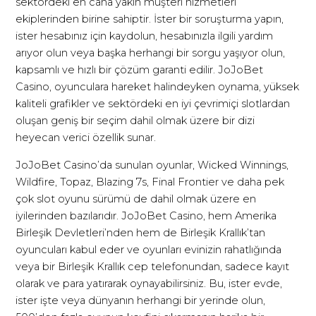
sektördeki en cana yakın müşteri hizmetleri
ekiplerinden birine sahiptir. İster bir soruşturma yapın,
ister hesabınız için kaydolun, hesabınızla ilgili yardım
arıyor olun veya başka herhangi bir sorgu yaşıyor olun,
kapsamlı ve hızlı bir çözüm garanti edilir. JoJoBet
Casino, oyunculara hareket halindeyken oynama, yüksek
kaliteli grafikler ve sektördeki en iyi çevrimiçi slotlardan
oluşan geniş bir seçim dahil olmak üzere bir dizi
heyecan verici özellik sunar.
JoJoBet Casino’da sunulan oyunlar, Wicked Winnings,
Wildfire, Topaz, Blazing 7s, Final Frontier ve daha pek
çok slot oyunu sürümü de dahil olmak üzere en
iyilerinden bazılarıdır. JoJoBet Casino, hem Amerika
Birleşik Devletleri’nden hem de Birleşik Krallık’tan
oyuncuları kabul eder ve oyunları evinizin rahatlığında
veya bir Birleşik Krallık cep telefonundan, sadece kayıt
olarak ve para yatırarak oynayabilirsiniz. Bu, ister evde,
ister işte veya dünyanın herhangi bir yerinde olun,