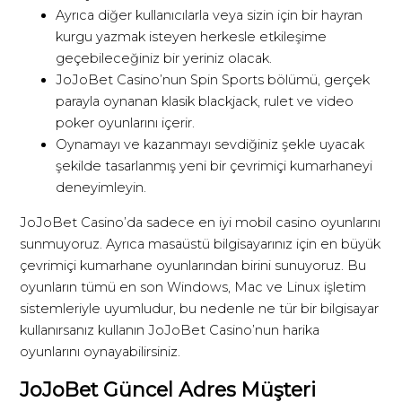
Ayrıca diğer kullanıcılarla veya sizin için bir hayran
kurgu yazmak isteyen herkesle etkileşime
geçebileceğiniz bir yeriniz olacak.
JoJoBet Casino’nun Spin Sports bölümü, gerçek
parayla oynanan klasik blackjack, rulet ve video
poker oyunlarını içerir.
Oynamayı ve kazanmayı sevdiğiniz şekle uyacak
şekilde tasarlanmış yeni bir çevrimiçi kumarhaneyi
deneyimleyin.
JoJoBet Casino’da sadece en iyi mobil casino oyunlarını
sunmuyoruz. Ayrıca masaüstü bilgisayarınız için en büyük
çevrimiçi kumarhane oyunlarından birini sunuyoruz. Bu
oyunların tümü en son Windows, Mac ve Linux işletim
sistemleriyle uyumludur, bu nedenle ne tür bir bilgisayar
kullanırsanız kullanın JoJoBet Casino’nun harika
oyunlarını oynayabilirsiniz.
JoJoBet Güncel Adres Müşteri