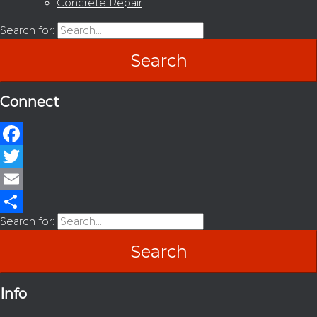
Concrete Repair
Search for:
Connect
Facebook
Twitter
Email
Search for:
Share
Info