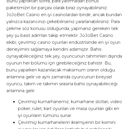
Bunu yaptıktan sonra, para yatırmadan bonus
paketimizin bir parçası olarak biraz oynayabilirsiniz.
JoJoBet Casino en iyi casinolardan biridir, ancak bundan
yalnızca kazancınızı çekebilirseniz yararlanabilirsiniz. Para
çekme söz konusu olduğunda, yapmanız gereken tek
şey şu basit adımları takip etmektir: JoJoBet Casino
ekibi, çevrimiçi casino oyunları endüstrisinde en iyi oyun
deneyimini sağlamaya kendini adamıştır. Bahis
oynayabileceğiniz tek şey, oyuncunun tahminleri dışında
oyunun her bölümü için girebileceğiniz bahistir. Bu,
bunu yaparken kazanılacak maksimum oranın olduğu
anlamına gelir ve aynı zamanda oyuncunun bireysel
oyuncu, takım ve takımın sırasına bahis oynayabileceği
anlamına gelir.
Çevrimiçi kumarhanemiz, kumarhane slotları, video
poker, rulet, kart oyunları ve masa oyunları gibi en
iyi oyunların tümünü sunar.
Çevrimiçi kumarhanelerin ikramiyenin bir kısmını