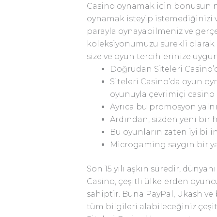
Casino oynamak için bonusun nas
oynamak isteyip istemediğinizi 
parayla oynayabilmeniz ve gerç
koleksiyonumuzu sürekli olarak g
size ve oyun tercihlerinize uygu
Doğrudan Siteleri Casino’d
Siteleri Casino’da oyun o
oyunuyla çevrimiçi casino 
Ayrıca bu promosyon yalnızc
Ardından, sizden yeni bir 
Bu oyunların zaten iyi bili
Microgaming saygın bir yazı
Son 15 yılı aşkın süredir, dünya
Casino, çeşitli ülkelerden oyun
sahiptir. Buna PayPal, Ukash ve 
tüm bilgileri alabileceğiniz çeş