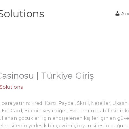
Solutions
Ab
Casinosu | Türkiye Giriş
Solutions
ra yatırın: Kredi Kartı, Paypal, Skrill, Neteller, Ukash,
, EcoCard, Bitcoin veya diğer. Evet, emin olabilirsiniz 
llanan çocukları için endişelenen kişiler için en güven
eler, sitenin yerleşik bir çevrimiçi oyun sitesi olduğu