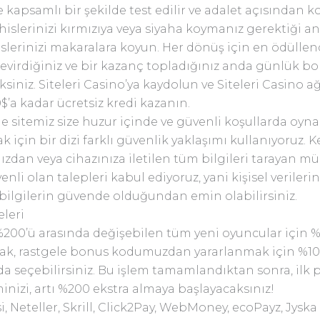
samlı bir şekilde test edilir ve adalet açısından kon
hislerinizi kırmızıya veya siyaha koymanız gerektiği 
islerinizi makaralara koyun. Her dönüş için en ödüllend
ı çevirdiğiniz ve bir kazanç topladığınız anda günlük
siniz. Siteleri Casino’ya kaydolun ve Siteleri Casino ağ
$’a kadar ücretsiz kredi kazanın.
e sitemiz size huzur içinde ve güvenli koşullarda oyn
k için bir dizi farklı güvenlik yaklaşımı kullanıyoruz. 
ızdan veya cihazınıza iletilen tüm bilgileri tarayan 
venli olan talepleri kabul ediyoruz, yani kişisel verileri
ilgilerin güvende olduğundan emin olabilirsiniz.
eleri
 %200’ü arasında değişebilen tüm yeni oyuncular için 
larak, rastgele bonus kodumuzdan yararlanmak için %10
da seçebilirsiniz. Bu işlem tamamlandıktan sonra, ilk
nizi, artı %200 ekstra almaya başlayacaksınız!
, Neteller, Skrill, Click2Pay, WebMoney, ecoPayz, Jyska