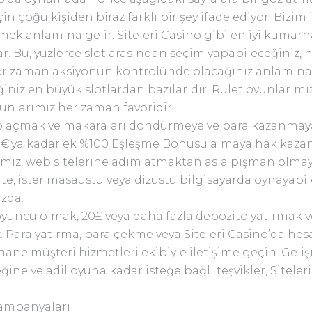
n çoğu kişiden biraz farklı bir şey ifade ediyor. Bizim i
 anlamına gelir. Siteleri Casino gibi en iyi kumarhan
nar. Bu, yüzlerce slot arasından seçim yapabileceğiniz
er zaman aksiyonun kontrolünde olacağınız anlamına 
ğiniz en büyük slotlardan bazılarıdır, Rulet oyunlarım
unlarımız her zaman favoridir.
 açmak ve makaraları döndürmeye ve para kazanmaya 
400€’ya kadar ek %100 Eşleşme Bonusu almaya hak kaza
ememiz, web sitelerine adım atmaktan asla pişman olmaya
e, ister masaüstü veya dizüstü bilgisayarda oynayabilec
ızda.
yuncu olmak, 20£ veya daha fazla depozito yatırmak v
. Para yatırma, para çekme veya Siteleri Casino’da h
ane müşteri hizmetleri ekibiyle iletişime geçin. Geli
e ve adil oyuna kadar isteğe bağlı teşvikler, Siteler
Kampanyaları