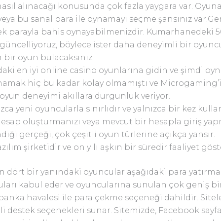
ıl alınacağı konusunda çok fazla yaygara var. Oyuna 
veya bu sanal para ile oynamayı seçme şansınız var.Ge
ek parayla bahis oynayabilmenizdir. Kumarhanedeki 5
üncelliyoruz, böylece ister daha deneyimli bir oyuncu 
n bir oyun bulacaksınız.
aki en iyi online casino oyunlarına gidin ve şimdi oy
ynamak hiç bu kadar kolay olmamıştı ve Microgaming’i
oyun deneyimi akıllara durgunluk veriyor.
a yeni oyuncularla sınırlıdır ve yalnızca bir kez kullanı
hesap oluşturmanızı veya mevcut bir hesapla giriş yapm
ndiği gerçeği, çok çeşitli oyun türlerine açıkça yansır.
lım şirketidir ve on yılı aşkın bir süredir faaliyet gös
nın dört bir yanındaki oyuncular aşağıdaki para yatırm
cuları kabul eder ve oyuncularına sunulan çok geniş b
banka havalesi ile para çekme seçeneği dahildir. Sitele
itli destek seçenekleri sunar. Sitemizde, Facebook say