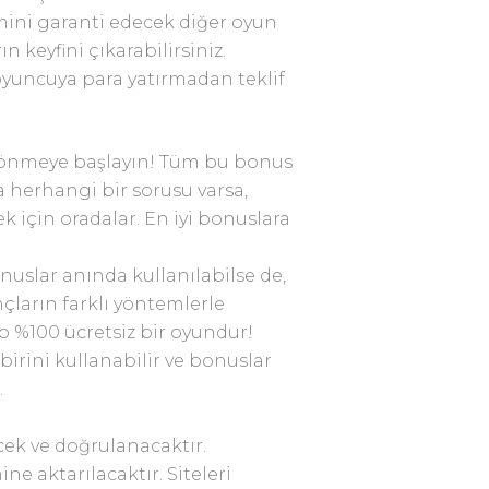
imini garanti edecek diğer oyun
 keyfini çıkarabilirsiniz.
yuncuya para yatırmadan teklif
dönmeye başlayın! Tüm bu bonus
da herhangi bir sorusu varsa,
k için oradalar. En iyi bonuslara
uslar anında kullanılabilse de,
nçların farklı yöntemlerle
no %100 ücretsiz bir oyundur!
irini kullanabilir ve bonuslar
.
cek ve doğrulanacaktır.
e aktarılacaktır. Siteleri