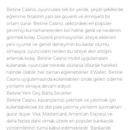
Betine Casino, oyunculara tek bir yerde, çeşitli şekillerde
eğlenme fırsatının yanı sıra güvenli ve emniyetli bir
ortam sunar. Betine Casino, sektördeki en popüler
çevrimiçi kumarhanelerden biri haline geldi ve nedenini
görmek kolay. Düzenli promosyonlar, siteye eklenen
yeni oyunlar ve genel deneyimin bu kadar olumlu
olmasıyla, oyuncuların neden bu siteye akın ettiğini
anlamak kolay. Betine Casino mobil uygulamasını
kullanarak, oyuncular nerede olurlarsa olsunlar hareket
halinde olabilir, her zaman eğlenebilirler. EWallet, Betine
Casino uygulamasında kullanılabilen önde gelen ödeme
yöntemi olmaya devam ediyor.
Betine Yeni Giriş Bahis Severler
Betine Casino, kazançlarınızı çekmek ve yatırmak için
kullanılabilecek bir dizi para yatırma yöntemi sunmaktan
gurur duyar. Visa, Mastercard, American Express ve
daha fazlası dahil olmak üzere en popüler bankacılık
yöntemlerinin tümü kabul edilmektedir. Bankacılık