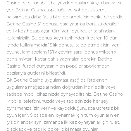
Casino’da bulunabilir, bu yüzden başlamak için harika bir
yer. Betine Casino topluluğu ve sohbet sistemi,
hakkımızda daha fazla bilgi edinmek için harika bir yerdir.
Betine Casino $1 bonusu para yatırma bonusu değildir
ve ilk kez hesap açan tüm yeni oyuncular tarafından
kullanılabilir. Bu bonus, kayıt tarihinden itibaren 10 gün
içinde kullanılmalıdır.1$’lık bonusu talep etmek için, yeni
oyuncuların toplam 1$’lık çevrim şartı (bonus miktarı x
bahis miktarı) kadar bahis yapmaları gerekir. Betine
Casino, futbol dünyasının en popüler sporlarından
bazılarıyla güçlerini birleştirdi.
Bir Betine Casino uygulaması, aşağıda listelenen
uygulama mağazalarından doğrudan indirilebilir veya
sadece mobil cihazınızda oynayabilirsiniz. Betine Casino
Mobile, telefonunuzda veya tabletinizde her şeyi
oynamanıza izin verir ve kaydolduğunuzda ücretsiz bir
oyun içerir. Slot spelen, oynamak için tüm oyunların en
iyisidir, ancak aynı zamanda ilk kez oynayanlar için rulet,
blackjack ve tabii ki poker gibi masa oyunları