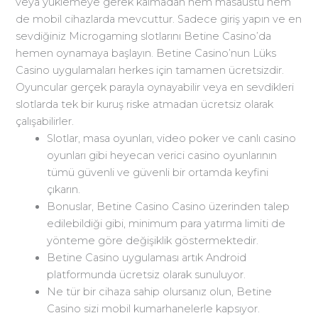
veya yüklemeye gerek kalmadan hem masaüstü hem
de mobil cihazlarda mevcuttur. Sadece giriş yapın ve en
sevdiğiniz Microgaming slotlarını Betine Casino’da
hemen oynamaya başlayın. Betine Casino’nun Lüks
Casino uygulamaları herkes için tamamen ücretsizdir.
Oyuncular gerçek parayla oynayabilir veya en sevdikleri
slotlarda tek bir kuruş riske atmadan ücretsiz olarak
çalışabilirler.
Slotlar, masa oyunları, video poker ve canlı casino
oyunları gibi heyecan verici casino oyunlarının
tümü güvenli ve güvenli bir ortamda keyfini
çıkarın.
Bonuslar, Betine Casino Casino üzerinden talep
edilebildiği gibi, minimum para yatırma limiti de
yönteme göre değişiklik göstermektedir.
Betine Casino uygulaması artık Android
platformunda ücretsiz olarak sunuluyor.
Ne tür bir cihaza sahip olursanız olun, Betine
Casino sizi mobil kumarhanelerle kapsıyor.