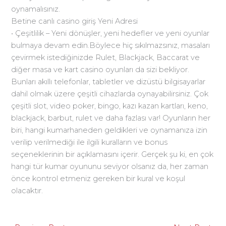
oynamalısınız.
Betine canlı casino giriş Yeni Adresi
• Çeşitlilik – Yeni dönüşler, yeni hedefler ve yeni oyunlar
bulmaya devam edin.Böylece hiç sıkılmazsınız, masaları
çevirmek istediğinizde Rulet, Blackjack, Baccarat ve
diğer masa ve kart casino oyunları da sizi bekliyor.
Bunları akıllı telefonlar, tabletler ve dizüstü bilgisayarlar
dahil olmak üzere çeşitli cihazlarda oynayabilirsiniz. Çok
çeşitli slot, video poker, bingo, kazı kazan kartları, keno,
blackjack, barbut, rulet ve daha fazlası var! Oyunların her
biri, hangi kumarhaneden geldikleri ve oynamanıza izin
verilip verilmediği ile ilgili kuralların ve bonus
seçeneklerinin bir açıklamasını içerir. Gerçek şu ki, en çok
hangi tür kumar oyununu seviyor olsanız da, her zaman
önce kontrol etmeniz gereken bir kural ve koşul
olacaktır.