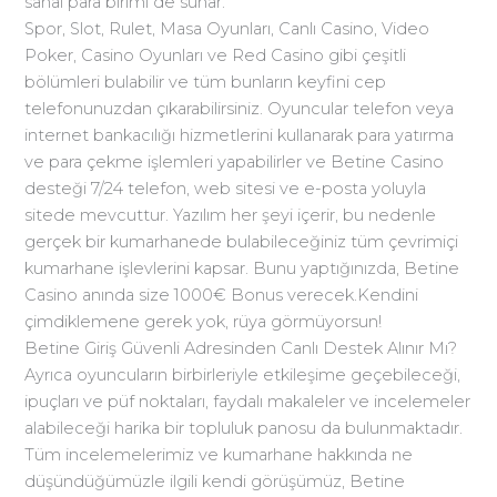
sanal para birimi de sunar.
Spor, Slot, Rulet, Masa Oyunları, Canlı Casino, Video
Poker, Casino Oyunları ve Red Casino gibi çeşitli
bölümleri bulabilir ve tüm bunların keyfini cep
telefonunuzdan çıkarabilirsiniz. Oyuncular telefon veya
internet bankacılığı hizmetlerini kullanarak para yatırma
ve para çekme işlemleri yapabilirler ve Betine Casino
desteği 7/24 telefon, web sitesi ve e-posta yoluyla
sitede mevcuttur. Yazılım her şeyi içerir, bu nedenle
gerçek bir kumarhanede bulabileceğiniz tüm çevrimiçi
kumarhane işlevlerini kapsar. Bunu yaptığınızda, Betine
Casino anında size 1000€ Bonus verecek.Kendini
çimdiklemene gerek yok, rüya görmüyorsun!
Betine Giriş Güvenli Adresinden Canlı Destek Alınır Mı?
Ayrıca oyuncuların birbirleriyle etkileşime geçebileceği,
ipuçları ve püf noktaları, faydalı makaleler ve incelemeler
alabileceği harika bir topluluk panosu da bulunmaktadır.
Tüm incelemelerimiz ve kumarhane hakkında ne
düşündüğümüzle ilgili kendi görüşümüz, Betine