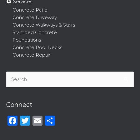
Services
Concrete Patio
Concrete Driveway
Concrete Walkways & Stairs
Stamped Concrete
Foundations
Concrete Pool Decks
Concrete Repair
Search
for:
Connect
Facebook
Twitter
Email
Share