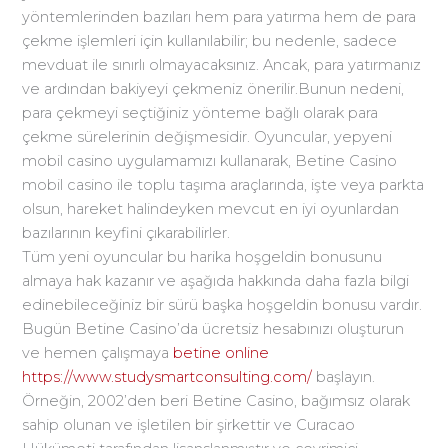
yöntemlerinden bazıları hem para yatırma hem de para
çekme işlemleri için kullanılabilir; bu nedenle, sadece
mevduat ile sınırlı olmayacaksınız. Ancak, para yatırmanız
ve ardından bakiyeyi çekmeniz önerilir.Bunun nedeni,
para çekmeyi seçtiğiniz yönteme bağlı olarak para
çekme sürelerinin değişmesidir. Oyuncular, yepyeni
mobil casino uygulamamızı kullanarak, Betine Casino
mobil casino ile toplu taşıma araçlarında, işte veya parkta
olsun, hareket halindeyken mevcut en iyi oyunlardan
bazılarının keyfini çıkarabilirler.
Tüm yeni oyuncular bu harika hoşgeldin bonusunu
almaya hak kazanır ve aşağıda hakkında daha fazla bilgi
edinebileceğiniz bir sürü başka hoşgeldin bonusu vardır.
Bugün Betine Casino’da ücretsiz hesabınızı oluşturun
ve hemen çalışmaya
betine online
https://www.studysmartconsulting.com/
başlayın.
Örneğin, 2002’den beri Betine Casino, bağımsız olarak
sahip olunan ve işletilen bir şirkettir ve Curacao