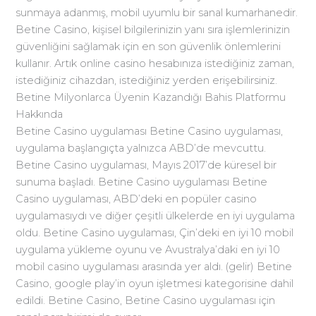
sunmaya adanmış, mobil uyumlu bir sanal kumarhanedir.
Betine Casino, kişisel bilgilerinizin yanı sıra işlemlerinizin
güvenliğini sağlamak için en son güvenlik önlemlerini
kullanır. Artık online casino hesabınıza istediğiniz zaman,
istediğiniz cihazdan, istediğiniz yerden erişebilirsiniz.
Betine Milyonlarca Üyenin Kazandığı Bahis Platformu
Hakkında
Betine Casino uygulaması Betine Casino uygulaması,
uygulama başlangıçta yalnızca ABD’de mevcuttu.
Betine Casino uygulaması, Mayıs 2017’de küresel bir
sunuma başladı. Betine Casino uygulaması Betine
Casino uygulaması, ABD’deki en popüler casino
uygulamasıydı ve diğer çeşitli ülkelerde en iyi uygulama
oldu. Betine Casino uygulaması, Çin’deki en iyi 10 mobil
uygulama yükleme oyunu ve Avustralya’daki en iyi 10
mobil casino uygulaması arasında yer aldı. (gelir) Betine
Casino, google play’in oyun işletmesi kategorisine dahil
edildi. Betine Casino, Betine Casino uygulaması için