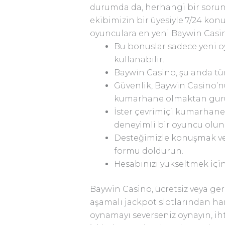
durumda da, herhangi bir sorund
ekibimizin bir üyesiyle 7/24 ko
oyunculara en yeni Baywin Casi
Bu bonuslar sadece yeni oy
kullanabilir.
Baywin Casino, şu anda tü
Güvenlik, Baywin Casino’nu
kumarhane olmaktan guru
İster çevrimiçi kumarhane 
deneyimli bir oyuncu olun,
Desteğimizle konuşmak vey
formu doldurun.
Hesabınızı yükseltmek için 
Baywin Casino, ücretsiz veya ger
aşamalı jackpot slotlarından hari
oynamayı severseniz oynayın, iht