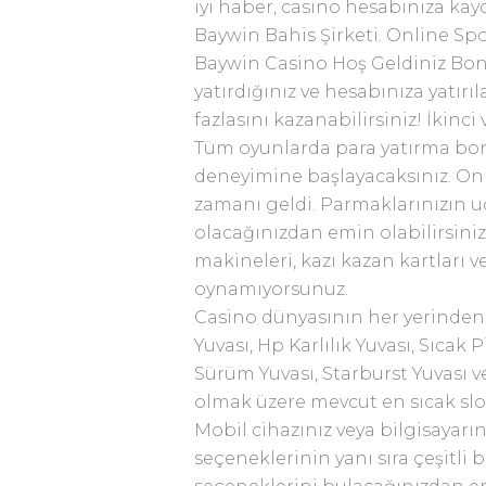
iyi haber, casino hesabınıza ka
Baywin Bahis Şirketi. Online Spo
Baywin Casino Hoş Geldiniz Bonu
yatırdığınız ve hesabınıza yatır
fazlasını kazanabilirsiniz! İkinc
Tüm oyunlarda para yatırma bo
deneyimine başlayacaksınız. Onli
zamanı geldi. Parmaklarınızın u
olacağınızdan emin olabilirsini
makineleri, kazı kazan kartları 
oynamıyorsunuz.
Casino dünyasının her yerinden 
Yuvası, Hp Karlılık Yuvası, Sıca
Sürüm Yuvası, Starburst Yuvası v
olmak üzere mevcut en sıcak slot
Mobil cihazınız veya bilgisayarın
seçeneklerinin yanı sıra çeşitli