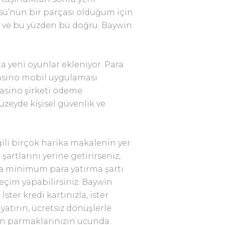
dusu’nun bir parçası olduğum için
m ve bu yüzden bu doğru. Baywin
a yeni oyunlar ekleniyor. Para
asino mobil uygulaması
 casino şirketi ödeme
zeyde kişisel güvenlik ve
ili birçok harika makalenin yer
tlarını yerine getirirseniz,
da minimum para yatırma şartı
eçim yapabilirsiniz. Baywin
ster kredi kartınızla, ister
yatırın, ücretsiz dönüşlerle
çin parmaklarınızın ucunda.