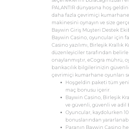
seçeneklerini bulacağınızdan em
PALANTIR dünyasına hoş geldiniz.
daha fazla çevrimiçi kumarhane 
makinesini oynayın ve size gerç
Baywin Giriş Müşteri Destek Eki
Baywin Casino, oyuncular için fay
Casino yazılımı, Birleşik Krallı
düzenleyiciler tarafından belir
onaylanmıştır, eCogra mührü, oy
bankacılık bilgilerinizin güvenl
çevrimiçi kumarhane oyunları s
Hoşgeldin paketi tüm yeni 
maç bonusu içerir.
Baywin Casino, Birleşik Kra
ve güvenli, güvenli ve adil
Oyuncular, kaydolurken 10
bonuslarından yararlanabil
Paranın Baywin Casino hes