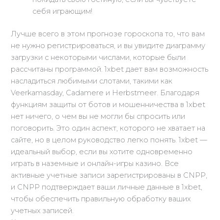
себя играющим!
Лучше всего в этом прогнозе гороскопа то, что вам
не нужно регистрироваться, и вы увидите диаграмму
загрузки с некоторыми числами, которые были
рассчитаны программой. 1xbet дает вам возможность
насладиться любимыми слотами, такими как
Veerkamasday, Cadamere и Herbstmeer. Благодаря
функциям защиты от ботов и мошенничества в 1xbet
нет ничего, о чем вы не могли бы спросить или
поговорить. Это один аспект, которого не хватает на
сайте, но в целом руководство легко понять. 1xbet —
идеальный выбор, если вы хотите одновременно
играть в наземные и онлайн-игры казино. Все
активные учетные записи зарегистрированы в CNPP,
и CNPP подтверждает ваши личные данные в 1xbet,
чтобы обеспечить правильную обработку ваших
учетных записей.