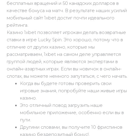
бесплатных вращений и 50 канадских долларов в
качестве бонуса на матч. В результате наших усилий
мобильный сайт 1xbet достиг почти идеального
рейтинга.
Казино 1xbet позволяет игрокам делать возвратные
ставки в игре Lucky Spin. Это хорошо, потому что в
отличие от других казино, которые мы
рассматриваем, 1xbet на самом деле управляется
группой людей, которые являются экспертами в
онлайн-азартных играх. Если вы новичок в онлайн-
слотах, вы можете немного запутаться, с чего начать.
Когда вы будете готовы проверить свои
игровые знания, попробуйте наши живые игры
казино.
Это отличный повод загрузить наше
мобильное приложение, особенно если вы в
пути.
Другими словами, вы получите 10 фриспинов
казино бездепозитный бонус!.