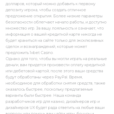
долларов, который можно добавить к первому
депозиту игрока, чтобы создать отличное
предложение открытия. Более низкие параметры
безопасности облегчают начало работы, и доступно
множество игр. За вашу лояльность и означает, что
информация о вашей кредитной карте никогда не
будет храниться на сайте только для эксклюзивных
сделок и вознаграждений, которые может
предложить 1xbet Casino.
Однако для того, чтобы вы могли играть на реальные
деньги, вам придется произвести оплату кредитной
или дебетовой картой; после этого ваши средства
будут обработаны через PayPal. Время,
необходимое для обработки снятия средств, также
оказалось быстрее, поскольку предлагаемые
варианты были быстрее. Наша команда
разработчиков игр для казино, дизайнеров игр и
дизайнеров UX будет рада ответить на любые ваши
вопросы или помочь вам найти игры, бонусы и