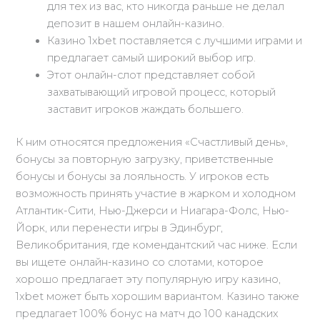
для тех из вас, кто никогда раньше не делал
депозит в нашем онлайн-казино.
Казино 1xbet поставляется с лучшими играми и
предлагает самый широкий выбор игр.
Этот онлайн-слот представляет собой
захватывающий игровой процесс, который
заставит игроков жаждать большего.
К ним относятся предложения «Счастливый день»,
бонусы за повторную загрузку, приветственные
бонусы и бонусы за лояльность. У игроков есть
возможность принять участие в жарком и холодном
Атлантик-Сити, Нью-Джерси и Ниагара-Фолс, Нью-
Йорк, или перенести игры в Эдинбург,
Великобритания, где комендантский час ниже. Если
вы ищете онлайн-казино со слотами, которое
хорошо предлагает эту популярную игру казино,
1xbet может быть хорошим вариантом. Казино также
предлагает 100% бонус на матч до 100 канадских