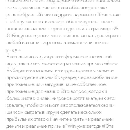
относятся самые популярные способы пополнения
счета, как мгновенные, так и обычные, а также
разнообразный список других вариантов. Точно так
же бонус автоматически разблокируется после
погашения вашего первого депозита в размере 25
€. Бонусные деньги можно использовать для игры в
любой из наших игровых автоматов или во что
угодно.
Все наши игры доступны в формате мгновенной
игры, так что вы можете играть в них прямо сейчас.
Выберите из множества игр, которые вы можете
просмотреть в своем браузере, через мобильное
приложение или загрузив наше собственное
приложение для казино. Это вопрос, который
большинство онлайн-игроков хотят знать, как это
сделать, чтобы они могли воспользоваться своим
шансом сыграть в игру и сделать несколько
прибыльных ставок. Начните играть на реальные
деньги и реальные призы в 1Win уже сегодня! Эта