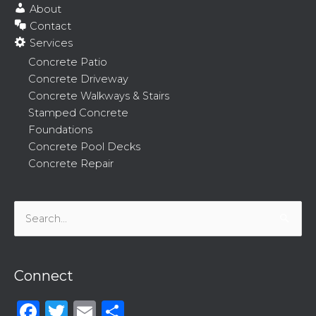
About
Contact
Services
Concrete Patio
Concrete Driveway
Concrete Walkways & Stairs
Stamped Concrete
Foundations
Concrete Pool Decks
Concrete Repair
Search
for:
Connect
Facebook
Twitter
Email
Share