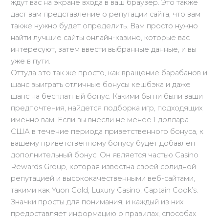
ждут вас на экране входа в ваш браузер. Это также
даст вам представление о репутации сайта, что вам
также нужно будет определить. Вам просто нужно
найти лучшие сайты онлайн-казино, которые вас
интересуют, затем ввести выбранные данные, и вы
уже в пути.
Оттуда это так же просто, как вращение барабанов и
шанс выиграть отличные бонусы кешбэка и даже
шанс на бесплатный бонус. Какими бы ни были ваши
предпочтения, найдется подборка игр, подходящих
именно вам. Если вы внесли не менее 1 доллара
США в течение периода приветственного бонуса, к
вашему приветственному бонусу будет добавлен
дополнительный бонус. Он является частью Casino
Rewards Group, которая известна своей солидной
репутацией и высококачественными веб-сайтами,
такими как Yuon Gold, Luxury Casino, Captain Cook’s.
Значки просты для понимания, и каждый из них
предоставляет информацию о правилах, способах