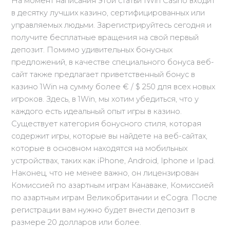
На момент написания этой статьи 1Win Casino входит
в десятку лучших казино, сертифицированных или
управляемых людьми. Зарегистрируйтесь сегодня и
получите бесплатные вращения на свой первый
депозит. Помимо удивительных бонусных
предложений, в качестве специального бонуса веб-
сайт также предлагает приветственный бонус в
казино 1Win на сумму более € / $ 250 для всех новых
игроков. Здесь, в 1Win, мы хотим убедиться, что у
каждого есть идеальный опыт игры в казино.
Существует категория бонусного стиля, которая
содержит игры, которые вы найдете на веб-сайтах,
которые в основном находятся на мобильных
устройствах, таких как iPhone, Android, Iphone и Ipad.
Наконец, что не менее важно, он лицензирован
Комиссией по азартным играм Канаваке, Комиссией
по азартным играм Великобритании и eCogra. После
регистрации вам нужно будет внести депозит в
размере 20 долларов или более.