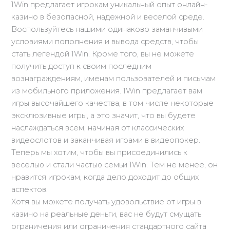
1Win предлагает игрокам уникальный опыт онлайн-
казино в безопасной, надежной и веселой среде.
Воспользуйтесь нашими одинаково заманчивыми
условиями пополнения и вывода средств, чтобы
стать легендой 1Win. Кроме того, вы не можете
получить доступ к своим последним
вознаграждениям, именам пользователей и письмам
из мобильного приложения. 1Win предлагает вам
игры высочайшего качества, в том числе некоторые
эксклюзивные игры, а это значит, что вы будете
наслаждаться всем, начиная от классических
видеослотов и заканчивая играми в видеопокер.
Теперь мы хотим, чтобы вы присоединились к
веселью и стали частью семьи 1Win. Тем не менее, он
нравится игрокам, когда дело доходит до общих
аспектов.
Хотя вы можете получать удовольствие от игры в
казино на реальные деньги, вас не будут смущать
ограничения или ограничения стандартного сайта