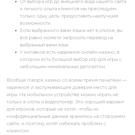
От выбора игр до внешнего вида нашего сайта
и личного опыта клиентов мы преследуем
только одну цель: предоставить наилучшие
возможности.
Если выбранного вами языка нет в списке, вы
все равно можете запросить перевод на
выбранный вами язык.
У могавков есть надежное онлайн-казино, в
котором есть большой выбор игр для игры с
небольшим минимальным депозитом.
Вообще говоря, казино со всеми тремя печатями —
надежное и заслуживающее доверия место для
игры. На мобильном устройстве можно играть не
только в слоты и видеопокер. Это хороший вариант
для игроков, которые не хотят, чтобы их
конфиденциальные данные хранились на стороннем
сайте, и поэтому хотят избежать проблем с
клиентом.