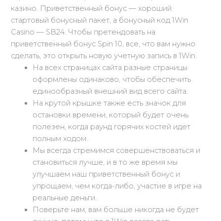
казино. Приветственный бонус — хороший
стартовый бонусный пакет, а бонусный код 1Win
Casino — SB24. Чтобы претендовать на
приветственный бонус Spin 10, все, что вам нужно
сделать, это открыть новую учетную запись в 1Win.
На всех страницах сайта разные страницы
оформлены одинаково, чтобы обеспечить
единообразный внешний вид всего сайта.
На крутой крышке также есть значок для
остановки времени, который будет очень
полезен, когда раунд горячих костей идет
полным ходом.
Мы всегда стремимся совершенствоваться и
становиться лучше, и в то же время мы
улучшаем наш приветственный бонус и
упрощаем, чем когда-либо, участие в игре на
реальные деньги.
Поверьте нам, вам больше никогда не будет