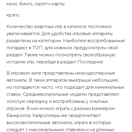
кено, бинго, скретч-карты;
крэпс.
Количество азартных игр в каталоге постоянно
увеличивается. Для удобства игровые аппараты
разделены на категории. Наиболее востребованные
попадают в ТОП, для новинок предусмотрен свой
раздел. Также можно посмотреть своеобразную
историю игр, перейдя в раздел Последние.
В игровом зале представлены низкодисперсные
автоматы. В таких аппаратах выигрыши небольшие,
но попадаются часто, что подходит для минимальных
ставок. Средневолатильные модели представляют
золотую середину и востребованы у опытных
игроков. В них можно играть с разным размером
банкролла. Хайроллеры же предпочитают
высоковолатильные автоматы, играть в которых
следует с максимальными ставками и на длинных