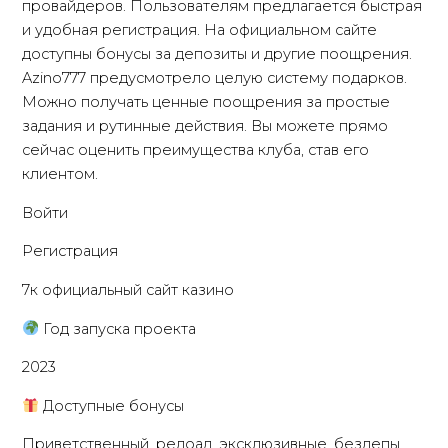
провайдеров. Пользователям предлагается быстрая
и удобная регистрация. На официальном сайте
доступны бонусы за депозиты и другие поощрения.
Azino777 предусмотрело целую систему подарков.
Можно получать ценные поощрения за простые
задания и рутинные действия. Вы можете прямо
сейчас оценить преимущества клуба, став его
клиентом.
Войти
Регистрация
7к официальный сайт казино
Год запуска проекта
2023
Доступные бонусы
Приветственный, релоад, эксклюзивные, бездепы