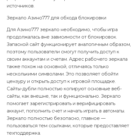
источников.
Зеркало Азино777 для обхода блокировки
Для Азино777 зеркало необходимо, чтобы игра
продолжалась вне зависимости от блокировок.
Запасной сайт функционирует аналогичным образом,
поэтому пользователи смогут получить доступ к
своим аккаунтам и счетам. Адрес рабочего зеркала
также похож на основной, отличаясь только
несколькими символами. Это позволяет обойти
цензуру и открыть доступ к игровой площадке.
Сайты-дубли полностью копируют основные веб-
сайты, как внешне, так и функционально. Зеркало
помогает зарегистрировать и верифицировать
аккаунт, пополнить счет и начать играть в автоматы.
Зеркало полностью безопасно, главное —
пользоваться тем ссылками, которые предоставляет
техподдержка.