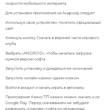
скорости мобильного интернета.
Для установки приложения на Андроид следует:
Используя свое устройство, посетить официальный
сайт.
Кликнуть кнопку Скачать в верхней части игрового
клуба.
Выбрать «ANDROID», чтобы началась загрузка
нужной версии софта.
Запустить установку и дождаться ее окончания.
Запустить онлайн-казино одним кликом.
Войти в аккаунт и начать играть в автоматы.
Приложение Азино 777 казино можно скачать и из
Google Play. Перед скачиванием не забудьте
разрешить установку софта из незнакомых