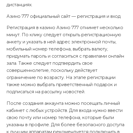
дистанциях.
Азино 777 официальный сайт — регистрация и вход
Регистрация в казино Азино 777 отнимет несколько
минут. По клику следует открыть регистрационную
анкету и указать в ней адрес электронной почты,
мобильный номер телефона, выбрать валюту,
придумать пароль и согласиться с правилами онлайн
зала. Также следует подтвердить свое
совершеннолетие, поскольку действует
ограничение по возрасту. На этапе регистрации
также можно выбрать приветственный подарок и
подписаться на рассылку новостей.
После создания аккаунта можно посещать личный
кабинет с любых устройств. Для входа нужно ввести
свою почту или номер телефона, которые были
указаны в профиле. Для более безопасного доступа
к лучшим аппаратам рекомендуется подключить в