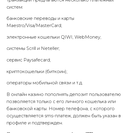
систем:
банковские переводы и карты
Maestro/Visa/MasterCard;
электронные кошельки QIWI, WebMoney;
системы Scrill и Neteller;
сервис Paysafecard;
криптокошельки (биткоин);
операторы мобильной связи и т.д.
В онлайн казино пополнять депозит пользователю
позволяется только с его личного кошелька или
банковской карты. Номер телефона, с которого
осуществляется sms-платеж, должен быть указан в
профиле и подтвержден.