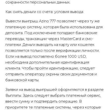
сохранности персональных данных.
Как снять деньги со счета: условия вывода
Вывести выигрыш Azino 777 позволяет через ту же
платежную систему, которая была использована для
депозита. Под исключение попадают банковские
переводы, транзакции через MasterCard и смс-
платежи. Деньги выводить на карту или кошелек
позволяется только после верификации личности.
Если на вывод поставлено более 1000 USD,
необходима дополнительная идентификация
клиента. Чтобы пройти идентификацию, следует
отправить оператору скрины своих документов и
банковской карты.
Заявки на вывод выигрышей оформляются в разделе
Выплаты. Здесь следует выбрать платежный сервис,
ввести сумму и подтвердить операцию. В
приоритете те платежные системы, через которые