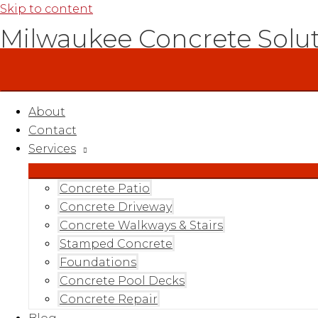
Skip to content
Milwaukee Concrete Solu
About
Contact
Services
Concrete Patio
Concrete Driveway
Concrete Walkways & Stairs
Stamped Concrete
Foundations
Concrete Pool Decks
Concrete Repair