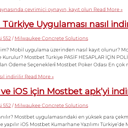
aynasında çevrimiçi oynayın, kayıt olun
Read More »
Türkiye Uygulaması nasıl indiri
i 552
/
Milwaukee Concrete Solutions
ilirim? Mobil uygulama üzerinden nasıl kayıt olunur?
r ve Kurulur? Mostbet Türkiye PASİF HESAPLAR İÇİN POLİ
lan Ödeme Seçenekleri̇ Mostbet Poker Odası En çok n
 indirilir
Read More »
e iOS için Mostbet apk’yi indi
i 552
/
Milwaukee Concrete Solutions
anılır? Mostbet uygulamasındaki en yüksek para çekm
me yapılır iOS Mostbet Kumarhane Yazılımı Türkiye’de