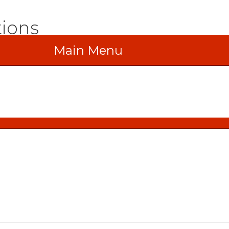
tions
Main Menu