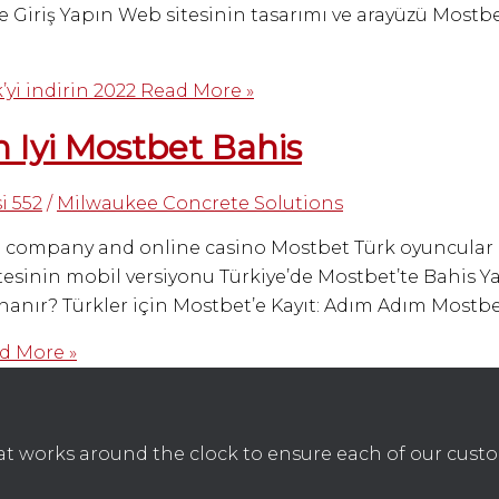
 Giriş Yapın Web sitesinin tasarımı ve arayüzü Mostb
yi indirin 2022
Read More »
 Iyi Mostbet Bahis
i 552
/
Milwaukee Concrete Solutions
ng company and online casino Mostbet Türk oyuncular
tesinin mobil versiyonu Türkiye’de Mostbet’te Bahis Ya
ır? Türkler için Mostbet’e Kayıt: Adım Adım Mostbet
d More »
at works around the clock to ensure each of our custo