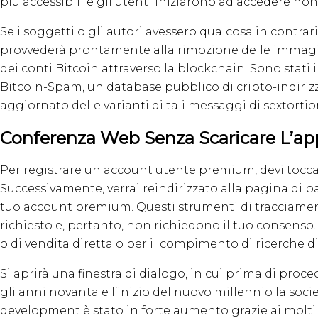
più accessibili e gli utenti iniziarono ad accedere no
Se i soggetti o gli autori avessero qualcosa in contra
provvederà prontamente alla rimozione delle immagini 
dei conti Bitcoin attraverso la blockchain. Sono stati i
Bitcoin-Spam, un database pubblico di cripto-indirizzi
aggiornato delle varianti di tali messaggi di sextort
Conferenza Web Senza Scaricare L’ap
Per registrare un account utente premium, devi toccare
Successivamente, verrai reindirizzato alla pagina di p
tuo account premium. Questi strumenti di tracciamento 
richiesto e, pertanto, non richiedono il tuo consenso. 
o di vendita diretta o per il compimento di ricerche
Si aprirà una finestra di dialogo, in cui prima di proce
gli anni novanta e l’inizio del nuovo millennio la soci
development è stato in forte aumento grazie ai molti s