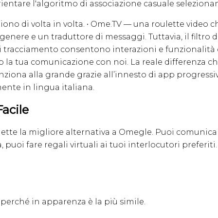
rientare l'algoritmo di associazione casuale seleziona
no di volta in volta. • Ome.TV — una roulette video 
 genere e un traduttore di messaggi. Tuttavia, il filtro
tracciamento consentono interazioni e funzionalità d
no la tua comunicazione con noi. La reale differenza ch
nziona alla grande grazie all’innesto di app progressi
nte in lingua italiana.
acile
ette la migliore alternativa a Omegle. Puoi comunicare
uoi fare regali virtuali ai tuoi interlocutori preferiti. 
 perché in apparenza è la più simile.