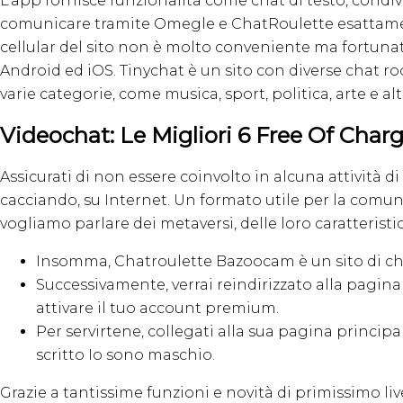
L’app fornisce funzionalità come chat di testo, condivi
comunicare tramite Omegle e ChatRoulette esattament
cellular del sito non è molto conveniente ma fortuna
Android ed iOS. Tinychat è un sito con diverse chat ro
varie categorie, come musica, sport, politica, arte e a
Videochat: Le Migliori 6 Free Of Char
Assicurati di non essere coinvolto in alcuna attività di 
cacciando, su Internet. Un formato utile per la comun
vogliamo parlare dei metaversi, delle loro caratterist
Insomma, Chatroulette Bazoocam è un sito di cha
Successivamente, verrai reindirizzato alla pagin
attivare il tuo account premium.
Per servirtene, collegati alla sua pagina princip
scritto Io sono maschio.
Grazie a tantissime funzioni e novità di primissimo li