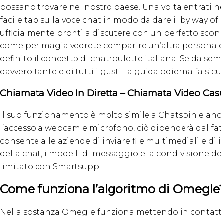
possano trovare nel nostro paese. Una volta entrati nel
facile tap sulla voce chat in modo da dare il by way o
ufficialmente pronti a discutere con un perfetto scono
come per magia vedrete comparire un’altra persona c
definito il concetto di chatroulette italiana. Se da 
davvero tante e di tutti i gusti, la guida odierna fa si
Chiamata Video In Diretta – Chiamata Video Cas
Il suo funzionamento è molto simile a Chatspin e anch
l’accesso a webcam e microfono, ciò dipenderà dal fatto
consente alle aziende di inviare file multimediali e di
della chat, i modelli di messaggio e la condivisione d
limitato con Smartsupp.
Come funziona l’algoritmo di Omegle
Nella sostanza Omegle funziona mettendo in contatto