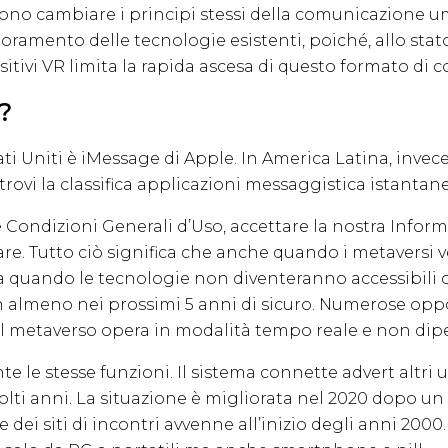
ono cambiare i principi stessi della comunicazione u
ioramento delle tecnologie esistenti, poiché, allo stat
sitivi VR limita la rapida ascesa di questo formato di
?
tati Uniti è iMessage di Apple. In America Latina, inve
rovi la classifica applicazioni messaggistica istantane
ondizioni Generali d’Uso, accettare la nostra Informat
are. Tutto ciò significa che anche quando i metaversi 
o a quando le tecnologie non diventeranno accessibili
non almeno nei prossimi 5 anni di sicuro. Numerose o
 metaverso opera in modalità tempo reale e non dipen
te le stesse funzioni. Il sistema connette advert altri 
molti anni. La situazione è migliorata nel 2020 dopo u
e dei siti di incontri avvenne all’inizio degli anni 20