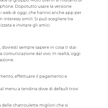
te di gruppo. Molti utenti si rifiutano di
phone. Dopotutto usare la versione
nti web di oggi, che hanno anche app per
nteressi simili. Si può scegliere tra
zzata e invitare gli amici.
e, dovresti sempre sapere in cosa ti stai
a comunicazione dal vivo. In realtà, oggi
cazione.
gamento, effettuare il pagamento e
dal menu a tendina dove di default trovi
 delle chatroulette migliori che si