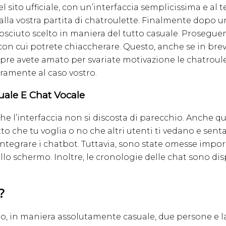
 sito ufficiale, con un’interfaccia semplicissima e al t
f alla vostra partita di chatroulette. Finalmente dopo
sciuto scelto in maniera del tutto casuale. Proseguend
on cui potrete chiaccherare. Questo, anche se in bre
sempre avete amato per svariate motivazione le chatrou
curamente al caso vostro.
uale E Chat Vocale
e l’interfaccia non si discosta di parecchio. Anche qu
 che tu voglia o no che altri utenti ti vedano e sentano
 integrare i chatbot. Tuttavia, sono state omesse impor
ello schermo. Inoltre, le cronologie delle chat sono d
?
, in maniera assolutamente casuale, due persone e l