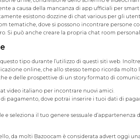
sione di file, condivisione dello schermo e videochiama
e a causa della mancanza di app ufficiali per smart
tamente esistono dozzine di chat various per gli ute
om tematiche, dove si possono incontrare persone con i
ltro. Si può anche creare la propria chat room personali
ge
questo tipo durante l’utilizzo di questi siti web. Inoltr
icazione online, che allo stesso tempo ricorda molto l
iche e delle prospettive di un story formato di comuni
t video italiano per incontrare nuovi amici.
a di pagamento, dove potrai inserire i tuoi dati di pa
ale e seleziona il tuo genere sessuale d’appartenenza 
vello, da molti Bazoocam è considerata advert oggi una