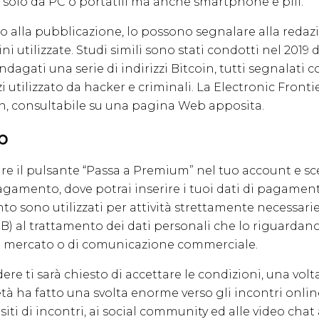
n solo da PC o portatili ma anche smartphone e pill.
rio alla pubblicazione, lo possono segnalare alla reda
utilizzate. Studi simili sono stati condotti nel 2019 
ndagati una serie di indirizzi Bitcoin, tutti segnalati c
 utilizzato da hacker e criminali. La Electronic Front
ion, consultabile su una pagina Web apposita.
p
 il pulsante “Passa a Premium” nel tuo account e scegl
agamento, dove potrai inserire i tuoi dati di pagamento
sono utilizzati per attività strettamente necessarie pe
B) al trattamento dei dati personali che lo riguardano 
 di mercato o di comunicazione commerciale.
dere ti sarà chiesto di accettare le condizioni, una volt
età ha fatto una svolta enorme verso gli incontri onlin
iti di incontri, ai social community ed alle video cha