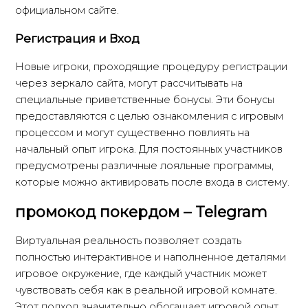
официальном сайте.
Регистрация и Вход
Новые игроки, проходящие процедуру регистрации
через зеркало сайта, могут рассчитывать на
специальные приветственные бонусы. Эти бонусы
предоставляются с целью ознакомления с игровым
процессом и могут существенно повлиять на
начальный опыт игрока. Для постоянных участников
предусмотрены различные лояльные программы,
которые можно активировать после входа в систему.
промокод покердом – Telegram
Виртуальная реальность позволяет создать
полностью интерактивное и наполненное деталями
игровое окружение, где каждый участник может
чувствовать себя как в реальной игровой комнате.
Этот подход значительно обогащает игровой опыт,