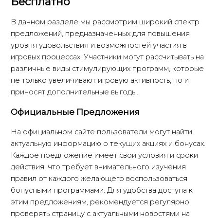
Бесплатно
В данном разделе мы рассмотрим широкий спектр
предложений, предназначенных для повышения
уровня удовольствия и возможностей участия в
игровых процессах. Участники могут рассчитывать на
различные виды стимулирующих программ, которые
не только увеличивают игровую активность, но и
приносят дополнительные выгоды.
Официальные Предложения
На официальном сайте пользователи могут найти
актуальную информацию о текущих акциях и бонусах.
Каждое предложение имеет свои условия и сроки
действия, что требует внимательного изучения
правил от каждого желающего воспользоваться
бонусными программами. Для удобства доступа к
этим предложениям, рекомендуется регулярно
проверять страницу с актуальными новостями на