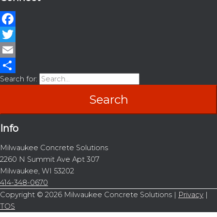
Facebook
Twitter
Email
Search for:
Share
Info
Milwaukee Concrete Solutions
2260 N Summit Ave Apt 307
Milwaukee, WI 53202
414-348-0670
Copyright © 2026
Milwaukee Concrete Solutions
|
Privacy
|
TOS