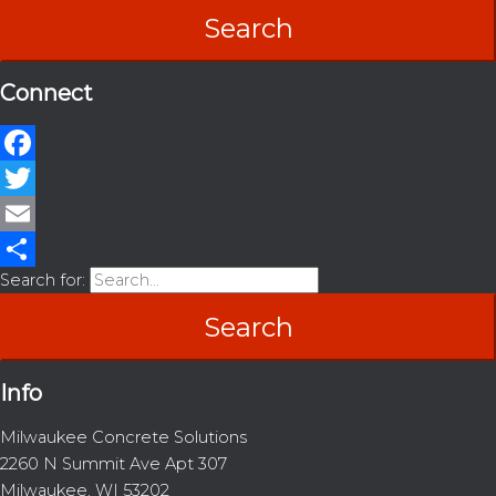
Connect
Facebook
Twitter
Email
Search for:
Share
Info
Milwaukee Concrete Solutions
2260 N Summit Ave Apt 307
Milwaukee, WI 53202