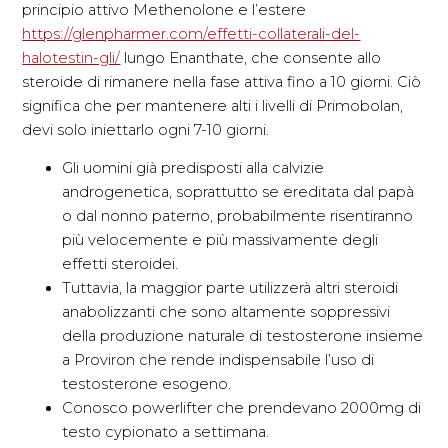
principio attivo Methenolone e l’estere
https://glenpharmer.com/effetti-collaterali-del-
halotestin-gli/
lungo Enanthate, che consente allo
steroide di rimanere nella fase attiva fino a 10 giorni. Ciò
significa che per mantenere alti i livelli di Primobolan,
devi solo iniettarlo ogni 7-10 giorni.
Gli uomini già predisposti alla calvizie
androgenetica, soprattutto se ereditata dal papà
o dal nonno paterno, probabilmente risentiranno
più velocemente e più massivamente degli
effetti steroidei.
Tuttavia, la maggior parte utilizzerà altri steroidi
anabolizzanti che sono altamente soppressivi
della produzione naturale di testosterone insieme
a Proviron che rende indispensabile l’uso di
testosterone esogeno.
Conosco powerlifter che prendevano 2000mg di
testo cypionato a settimana.