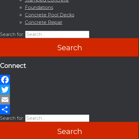
Foundations
Concrete Pool Decks
Concrete Repair
Search for:
Connect
Facebook
Twitter
Email
Search for:
Share