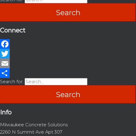
Connect
Facebook
Twitter
Email
Search for:
Share
Info
Milwaukee Concrete Solutions
2260 N Summit Ave Apt 307