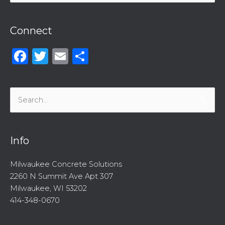
for:
Connect
Facebook
Twitter
Email
Share
Search
for:
Info
Milwaukee Concrete Solutions
2260 N Summit Ave Apt 307
Milwaukee, WI 53202
414-348-0670