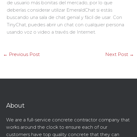
de usuario más bonitas del mercado, por lo que
deberías considerar utilizar EmeraldChat si estás
buscando una sala de chat genial y fácil de usar. Con
TinyChat, puedes abrir un chat con cualquier persona
usando voz o video a través de Internet.
←
Previous Post
Next Post
→
About
We are a full-service concrete contractor company that
works around the clock to ensure each of our
customers have top quality concrete that they can