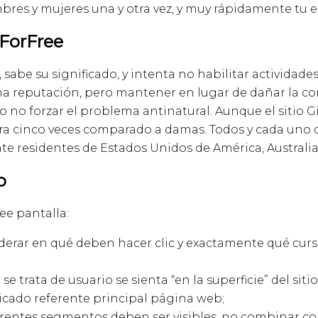
bres y mujeres una y otra vez, y muy rápidamente tu 
eForFree
, sabe su significado, y intenta no habilitar actividad
una reputación, pero mantener en lugar de dañar la co
 no forzar el problema antinatural. Aunque el sitio 
era cinco veces comparado a damas. Todos y cada uno de
e residentes de Estados Unidos de América, Australia
o
ee pantalla:
siderar en qué deben hacer clic y exactamente qué curs
 trata de usuario se sienta “en la superficie” del siti
licado referente principal página web;
diferentes segmentos deben ser visibles, no combinar 