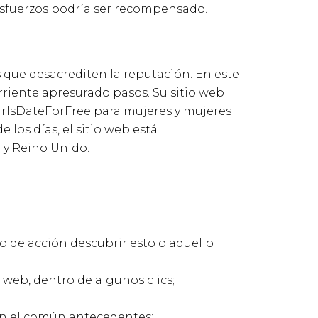
esfuerzos podría ser recompensado.
es que desacrediten la reputación. En este
rriente apresurado pasos. Su sitio web
GirlsDateForFree para mujeres y mujeres
 los días, el sitio web está
 y Reino Unido.
o de acción descubrir esto o aquello
o web, dentro de algunos clics;
con el común antecedentes;