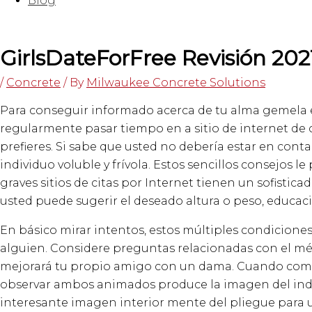
Blog
GirlsDateForFree Revisión 202
/
Concrete
/ By
Milwaukee Concrete Solutions
Para conseguir informado acerca de tu alma gemela e
regularmente pasar tiempo en a sitio de internet de 
prefieres. Si sabe que usted no debería estar en cont
individuo voluble y frívola. Estos sencillos consejos l
graves sitios de citas por Internet tienen un sofisti
usted puede sugerir el deseado altura o peso, educaci
En básico mirar intentos, estos múltiples condicione
alguien. Considere preguntas relacionadas con el méto
mejorará tu propio amigo con un dama. Cuando comuni
observar ambos animados produce la imagen del indi
interesante imagen interior mente del pliegue para u