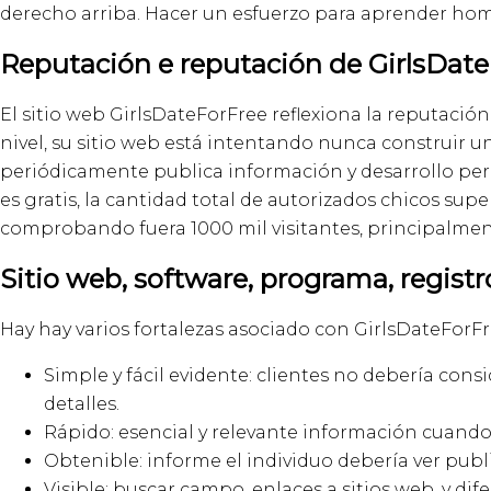
derecho arriba. Hacer un esfuerzo para aprender hom
Reputación e reputación de GirlsDat
El sitio web GirlsDateForFree reflexiona la reputación
nivel, su sitio web está intentando nunca construir 
periódicamente publica información y desarrollo pero
es gratis, la cantidad total de autorizados chicos sup
comprobando fuera 1000 mil visitantes, principalment
Sitio web, software, programa, registr
Hay hay varios fortalezas asociado con GirlsDateForFr
Simple y fácil evidente: clientes no debería con
detalles.
Rápido: esencial y relevante información cuando se
Obtenible: informe el individuo debería ver pub
Visible: buscar campo, enlaces a sitios web, y 