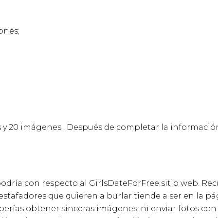
ones;
s y 20 imágenes . Después de completar la informaci
odría con respecto al GirlsDateForFree sitio web. Re
stafadores que quieren a burlar tiende a ser en la p
eberías obtener sinceras imágenes, ni enviar fotos co