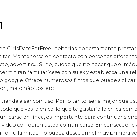
1
n GirlsDateForFree , deberías honestamente prestar 
citas. Mantenerse en contacto con personas diferentes
acto, advertir su. Si no, puede que no hacer que el má
e permitirán familiarícese con su ex y establezca una re
cado google. Ofrece numerosos filtros que puede aplica
ón, malo hábitos, etc.
s tiende a ser confuso. Por lo tanto, sería mejor que
do que ves la chica, lo que te gustaría la chica compl
carse en línea, es importante para continuar siendo 
viduo con quien usted comunicarse. En consecuencia,
no. Tu la mitad no pueda descubrir el muy primera ve