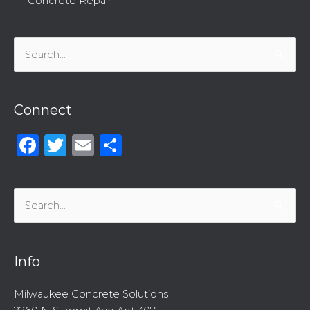
Concrete Repair
Search
for:
Connect
Facebook
Twitter
Email
Share
Search
for:
Info
Milwaukee Concrete Solutions