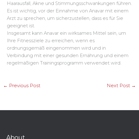
Haarausfall, Akne und Stimmungsschwankungen führen.
Es ist wichtig, vor der Einnahme von Anavar mit einem
Arzt zu sprechen, um sicherzustellen, dass es für Sie
geeignet ist.
Insgesamt kann Anavar ein wirksames Mittel sein, um
Ihre Fitnessziele zu erreichen, wenn es
ordnungsgemäß eingenommen wird und in
Verbindung mit einer gesunden Ernährung und einem
regelmäßigen Trainingsprogramm verwendet wird.
←
Previous Post
Next Post
→
About