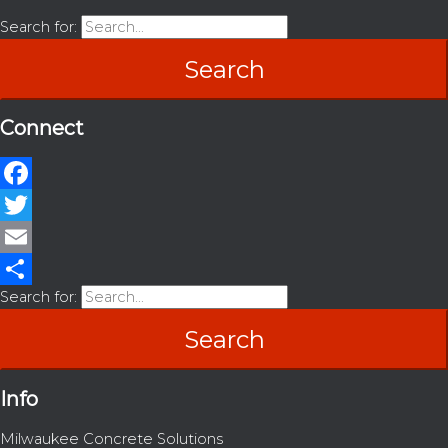
Search for:
Connect
Facebook
Twitter
Email
Search for:
Share
Info
Milwaukee Concrete Solutions