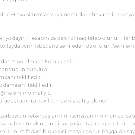
bitir. Əlavə simvollar və ya nömrələr ehtiva edir. Dün
ləri yoxlayın. Hesabınıza daxil olmaq tələb olunur. Hər 
 fayda verir. 1xbet ana səhifədən daxil olun. Səhifənin 
kdən zövq almağa kömək edir.
ans üçün qurulub.
mkanı təklif edir.
lamasını təklif edir.
ığına əmin olmalıyıq.
fadəçi adınızı daxil etməyiniz xahiş olunur.
. Azərbaycan vətəndaşlarının lisenziyanın olmaması səb
na bahis etmək üçün digər yolları tapmaq vacibdir. Tə
lışarkən istifadəçi blokedici mesajı görür. Başqa bir say