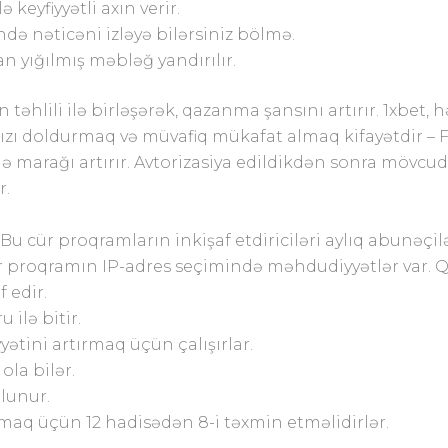
keyfiyyətli axın verir.
də nəticəni izləyə bilərsiniz bölmə.
n yığılmış məbləğ yandırılır.
n təhlili ilə birləşərək, qazanma şansını artırır. 1xbet,
zı doldurmaq və müvafiq mükafat almaq kifayətdir – F
ə marağı artırır. Avtorizasiya edildikdən sonra mövcu
r.
u cür proqramların inkişaf etdiriciləri aylıq abunəçilər
cür proqramın IP-adres seçimində məhdudiyyətlər var
 edir.
 ilə bitir.
iyyətini artırmaq üçün çalışırlar.
ola bilər.
lunur.
nmaq üçün 12 hadisədən 8-i təxmin etməlidirlər.