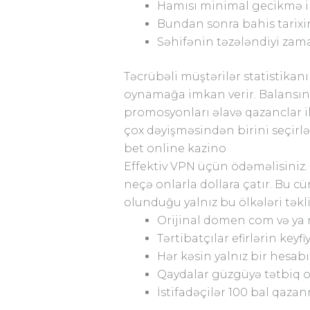
Hamısı minimal gecikmə ilə 
Bundan sonra bahis tarixin
Səhifənin təzələndiyi zama
Təcrübəli müştərilər statistikanı
oynamağa imkan verir. Balansını
promosyonları əlavə qazanclar il
çox dəyişməsindən birini seçirlə
bet online kazino
Effektiv VPN üçün ödəməlisiniz. B
neçə onlarla dollara çatır. Bu 
olunduğu yalnız bu ölkələri təklif
Orijinal domen com və ya ru
Tərtibatçılar efirlərin keyf
Hər kəsin yalnız bir hesabı 
Qaydalar güzgüyə tətbiq o
İstifadəçilər 100 bal qaza