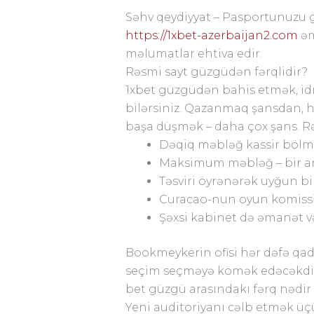
Səhv qeydiyyat – Pasportunuzu 
https://1xbet-azerbaijan2.com
əm
məlumatlar ehtiva edir.
Rəsmi sayt güzgüdən fərqlidir?
1xbet güzgüdən bahis etmək, idm
bilərsiniz. Qazanmaq şansdan, 
başa düşmək – daha çox şans. Rəs
Dəqiq məbləğ kassir bölmə
Maksimum məbləğ – bir an
Təsviri öyrənərək uyğun bir
Curacao-nun oyun komissiy
Şəxsi kabinet də əmanət və 
Bookmeykerin ofisi hər dəfə qad
seçim seçməyə kömək edəcəkdir. 
bet güzgü arasındakı fərq nədir 
Yeni auditoriyanı cəlb etmək üç