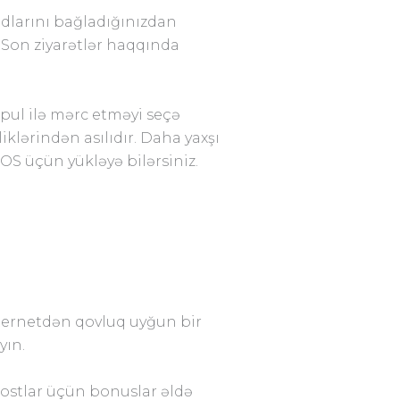
dlarını bağladığınızdan
 Son ziyarətlər haqqında
pul ilə mərc etməyi seçə
liklərindən asılıdır. Daha yaxşı
iOS üçün yükləyə bilərsiniz.
nternetdən qovluq uyğun bir
yın.
dostlar üçün bonuslar əldə