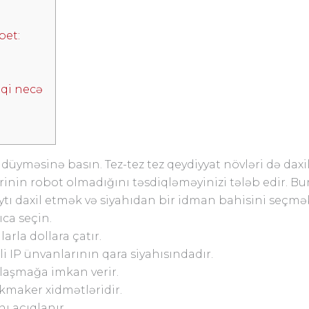
bet:
iqi necə
t düyməsinə basın. Tez-tez tez qeydiyyat növləri də da
tərinin robot olmadığını təsdiqləməyinizi tələb edir. 
 saytı daxil etmək və siyahıdan bir idman bahisini s
ca seçin.
arla dollara çatır.
əli IP ünvanlarının qara siyahısındadır.
laşmağa imkan verir.
maker xidmətləridir.
ı açıqlanır.