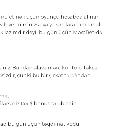
. Bunu etmək üçün oyunçu hesabda alınan
vab vermirsinizsə və ya şərtlərə tam əməl
ək lazımdır deyil bu gün üçün MostBet-də
siniz. Bundan əlavə mərc kontoru təkcə
izdir, çünki bu bir şirkət tərəfindən
mir.
ərsiniz.144 $ bonus tələb edin
pmaq bu gün üçün təqdimat kodu