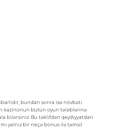
arlıdır, bundan sonra isə növbəti
ün kazinonun bütün oyun tələblərinə
a bilərsiniz. Bu təklifdən qeydiyyatdan
amı yalnız bir neçə bonus ilə təmsil