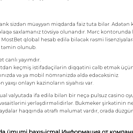
bank sizdən müəyyən miqdarda faiz tuta bilər. Adətən k
 əlaqə saxlamanız tövsiyə olunandır. Mərc kontorunda
 MostBet qlobal hesab edilə biləcək rəsmi lisenziyalara
ə təmin olunub.
t canlı yayımdır.
atdan keçmiş istifadəçilərin diqqətini cəlb etmək üçün 
nızda və ya mobil nömrənizdə əldə edəcəksiniz.
 yaxşı onlayn kazinoların siyahısı var.
al valyutada ifa edilə bilən bir neçə pulsuz casino oy
vəsaitlərini yerləşdirməlidirlər. Bukmeker şirkətinin n
ydalar haqqında ətraflı məlumat vardır, orada düzgün 
nda ümumi baxış-icmal Информация от компан