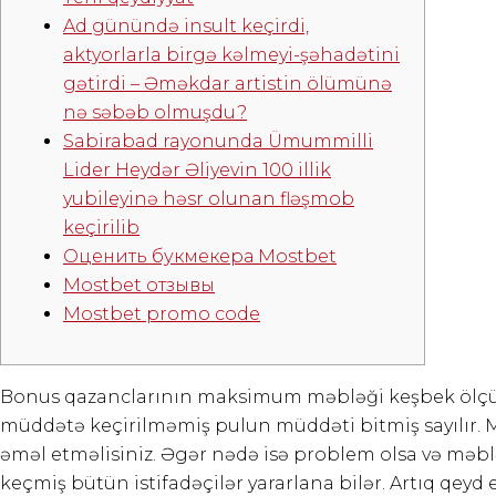
Ad günündə insult keçirdi,
aktyorlarla birgə kəlmeyi-şəhadətini
gətirdi – Əməkdar artistin ölümünə
nə səbəb olmuşdu?
Sabirabad rayonunda Ümummilli
Lider Heydər Əliyevin 100 illik
yubileyinə həsr olunan fləşmob
keçirilib
Оценить букмекера Mostbet
Mostbet отзывы
Mostbet promo code
Bonus qazanclarının maksimum məbləği keşbek ölçüsü
müddətə keçirilməmiş pulun müddəti bitmiş sayılır. 
əməl etməlisiniz. Əgər nədə isə problem olsa və məbl
keçmiş bütün istifadəçilər yararlana bilər. Artıq qeyd 