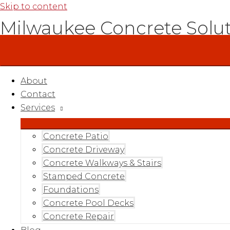
Skip to content
Milwaukee Concrete Solu
About
Contact
Services
Concrete Patio
Concrete Driveway
Concrete Walkways & Stairs
Stamped Concrete
Foundations
Concrete Pool Decks
Concrete Repair