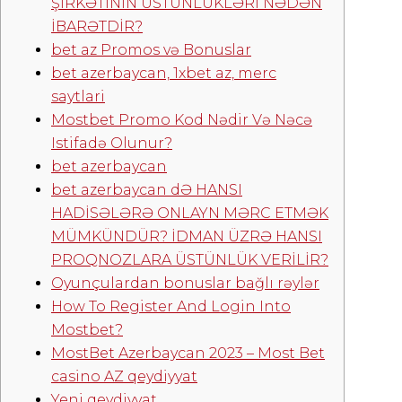
ŞİRKƏTİNİN ÜSTÜNLÜKLƏRİ NƏDƏN
İBARƏTDİR?
bet az Promos və Bonuslar
bet azerbaycan, 1xbet az, merc
saytlari
Mostbet Promo Kod Nədir Və Nəcə
Istifadə Olunur?
bet azerbaycan
bet azerbaycan dƏ HANSI
HADİSƏLƏRƏ ONLAYN MƏRC ETMƏK
MÜMKÜNDÜR? İDMAN ÜZRƏ HANSI
PROQNOZLARA ÜSTÜNLÜK VERİLİR?
Oyunçulardan bonuslar bağlı rəylər
How To Register And Login Into
Mostbet?
MostBet Azerbaycan 2023 – Most Bet
casino AZ qeydiyyat
Yeni qeydiyyat