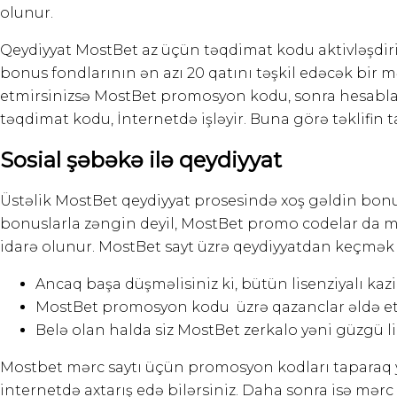
olunur.
Qeydiyyat MostBet az üçün təqdimat kodu aktivləşdir
bonus fondlarının ən azı 20 qatını təşkil edəcək bir 
etmirsinizsə MostBet promosyon kodu, sonra hesablan
təqdimat kodu, İnternetdə işləyir. Buna görə təklifin
Sosial şəbəkə ilə qeydiyyat
Üstəlik MostBet qeydiyyat prosesində xoş gəldin bonu
bonuslarla zəngin deyil, MostBet promo codelar da möv
idarə olunur. MostBet sayt üzrə qeydiyyatdan keçmək ü
Ancaq başa düşməlisiniz ki, bütün lisenziyalı kaz
MostBet promosyon kodu üzrə qazanclar əldə etm
Belə olan halda siz MostBet zerkalo yəni güzgü li
Mostbet mərc saytı üçün promosyon kodları taparaq 
internetdə axtarış edə bilərsiniz. Daha sonra isə mər