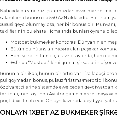
Nəticədə qazancınızı çıxarmazdan əvvəl mərc etməli 
salamlama bonusu ilə 550 AZN əldə edib. Bəli, həm yaz
xüsusi qeyd olunmayıbsa, hər bir bonus bir IP ünvanı, 
təkliflərinin bu əhatəli icmalında bunları öyrənə biləc
Mostbet bukmeyker kontorası Dünyanın ən məşhu
Bütün bu nüansları nəzərə alan peşəkar komanda 
Həm şirkətin tam ölçülü veb saytında, həm də m
Əslində “Mostbet” kimi qumar şirkətlərin ofşor 
Bununla birlikdə, bunun bir artısı var – istifadəçi pro
pul qoymadan bonus, pulsuz fırlatma/mərc tipli bonu
öz ziyarətçilərinə sistemdə əvvəlcədən qeydiyyatdan ke
tərtibatçının saytında Aviator game mərc etməyə və qa
poçt daxil tələb edir. Onlayn kazinoda qeydiyyat yaln
ONLAYN 1XBET AZ BUKMEKER ŞİRK