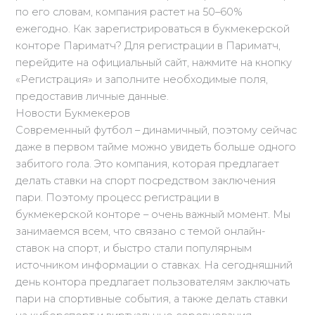
по его словам, компания растет на 50–60%
ежегодно. Как зарегистрироваться в букмекерской
конторе Париматч? Для регистрации в Париматч,
перейдите на официальный сайт, нажмите на кнопку
«Регистрация» и заполните необходимые поля,
предоставив личные данные.
Новости Букмекеров
Современный футбол – динамичный, поэтому сейчас
даже в первом тайме можно увидеть больше одного
забитого гола. Это компания, которая предлагает
делать ставки на спорт посредством заключения
пари. Поэтому процесс регистрации в
букмекерской конторе – очень важный момент. Мы
занимаемся всем, что связано с темой онлайн-
ставок на спорт, и быстро стали популярным
источником информации о ставках. На сегодняшний
день контора предлагает пользователям заключать
пари на спортивные события, а также делать ставки