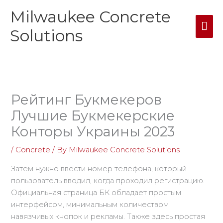
Skip
Milwaukee Concrete
Mai
to
content
Solutions
Me
Рейтинг Букмекеров
Лучшие Букмекерские
Конторы Украины 2023
/
Concrete
/ By
Milwaukee Concrete Solutions
Затем нужно ввести номер телефона, который
пользователь вводил, когда проходил регистрацию.
Официальная страница БК обладает простым
интерфейсом, минимальным количеством
навязчивых кнопок и рекламы. Также здесь простая