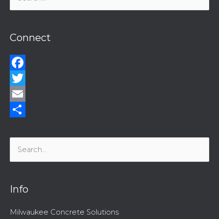
for:
Connect
Facebook
Twitter
Email
Share
Search
for:
Info
Milwaukee Concrete Solutions