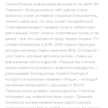
Узнать больше информации вы можете на сайте БК
Париматч. Функционально сайт сделан очень
грамотно и уже на главной странице пользователь
сможет найти все, что ему может понадобиться.
Спортивный раздел с видами спорта, киберспорт,
виртуальный спорт, казино, спортивный покер и так
далее – все это находится сразу перед глазами. По
словам Измайлова, в 2018– 2019 годах в структуре
дохода компании ставки занимали 85%. Остальное –
Live Casino, игровые автоматы онлайн, ставки на
виртуальные матчи и другое. «Раньше мы считали
своим клиентом условного водителя маршрутки, –
рассказывает Белорусская. Клиент Parimatch,
которого в компании называют «Миша», – молодой
семейный материалист с доходом от $1000.
Период конца нулевых– начала десятых Портнов
описывает как «маркетинговую гонку». Средняя
стоимость онлайн‑привлечения одного игрока