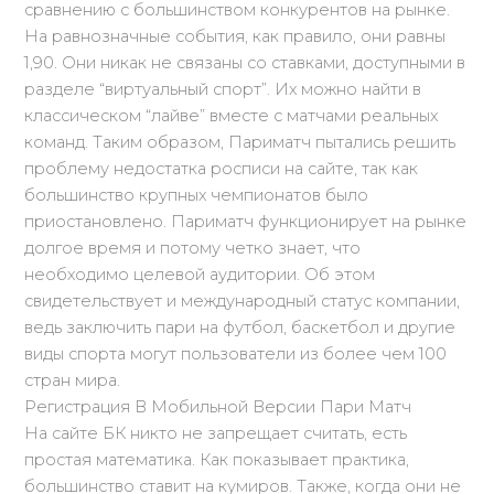
сравнению с большинством конкурентов на рынке.
На равнозначные события, как правило, они равны
1,90. Они никак не связаны со ставками, доступными в
разделе “виртуальный спорт”. Их можно найти в
классическом “лайве” вместе с матчами реальных
команд. Таким образом, Париматч пытались решить
проблему недостатка росписи на сайте, так как
большинство крупных чемпионатов было
приостановлено. Париматч функционирует на рынке
долгое время и потому четко знает, что
необходимо целевой аудитории. Об этом
свидетельствует и международный статус компании,
ведь заключить пари на футбол, баскетбол и другие
виды спорта могут пользователи из более чем 100
стран мира.
Регистрация В Мобильной Версии Пари Матч
На сайте БК никто не запрещает считать, есть
простая математика. Как показывает практика,
большинство ставит на кумиров. Также, когда они не