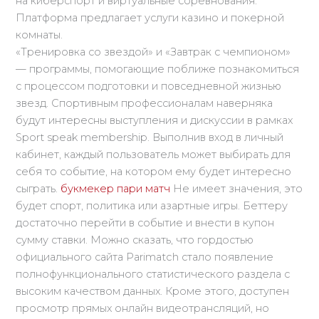
на киберспорт и виртуальные соревнования.
Платформа предлагает услуги казино и покерной
комнаты.
«Тренировка со звездой» и «Завтрак с чемпионом»
— программы, помогающие поближе познакомиться
с процессом подготовки и повседневной жизнью
звезд. Спортивным профессионалам наверняка
будут интересны выступления и дискуссии в рамках
Sport speak membership. Выполнив вход в личный
кабинет, каждый пользователь может выбирать для
себя то событие, на котором ему будет интересно
сыграть.
букмекер пари матч
Не имеет значения, это
будет спорт, политика или азартные игры. Беттеру
достаточно перейти в событие и внести в купон
сумму ставки. Можно сказать, что гордостью
официального сайта Parimatch стало появление
полнофункционального статистического раздела с
высоким качеством данных. Кроме этого, доступен
просмотр прямых онлайн видеотрансляций, но