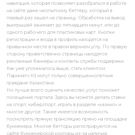
навигация, которая позволяет разобраться в работе
на сайте даже неопытному беттеру, который в
первый раз зашел на страницу. Обработка на вывод
выигрышей занимает до пятнадцати минут, или до
одного рабочего для пластиковых карт. Кнопки
регистрации и входа в профиль находятся на
привычном месте в правом верхнем углу. По правую
сторону приветственно страницы находятся
рекламные баннеры и контакты службы поддержки.
Как уже упоминалось выше, стать клиентом
Париматч КЗ могут только совершеннолетние
граждане Казахстана.
Но лучше всего оценить качество услуг поможет
посещение портала. Здесь вы можете делать ставки
на спорт, киберспорт, играть в разделе «казино» и
многое другое. Также имеется возможность
посмотреть прямую трансляцию прямо на площадке
букмекера. Многие бетторы регистрируются на
сайте букмекерской конторы из-за наличия