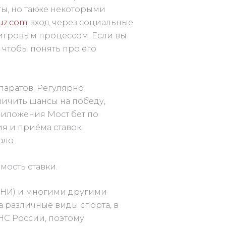
ты, но также некоторыми
tuz.com
вход через социальные
 игровым процессом. Если вы
 чтобы понять про его
ппаратов. Регулярно
ичить шансы на победу,
риложения Мост бет по
я и приёма ставок.
ало.
мость ставки.
СНИ) и многими другими
а различные виды спорта, в
ФНС России, поэтому