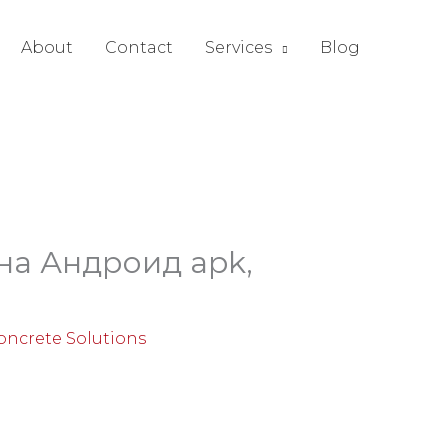
About
Contact
Services
Blog
на Андроид apk,
ncrete Solutions