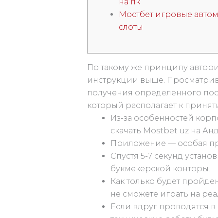
на пк
Мостбет игровые автом
слоты
По такому же принципу автор
инструкции выше. Просматрива
получения определенного поо
который располагает к принят
Из-за особенностей корп
скачать Mostbet uz на Ан
Приложение — особая пр
Спустя 5-7 секунд устано
букмекерской конторы.
Как только будет пройде
не сможете играть на ре
Если вдруг проводятся в 