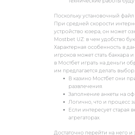
технические работы буду
Поскольку установочный файл 
При средней скорости интернет
устройство юзера, он может о
Mostbet UZ: в чем удобство бу
Характерная особенность в да
игроков может стать баккара 
в Мостбет играть на деньги о
им предлагается делать выбор
В казино Мостбет они пр
развлечения.
Заполнение анкеты на оф
Логично, что и процесс 
Если интересует старая 
агрегаторах.
Достаточно перейти на него и 