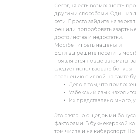
Сегодня есть возможность про
другими способами. Один из л
сети. Просто зайдите на зерк
решили попробовать азартные и
достоинства и недостатки.
Мостбет играть на деньги
Если вы решите посетить мостб
появляются новые автоматы, з
следует использовать бонусы 
сравнению с игрой на сайте б
Дело в том, что приложен
Узбекский язык находится
Их представлено много, у
Это связано с щедрыми бонус
факторами. В букмекерской ко
том числе и на киберспорт. Но