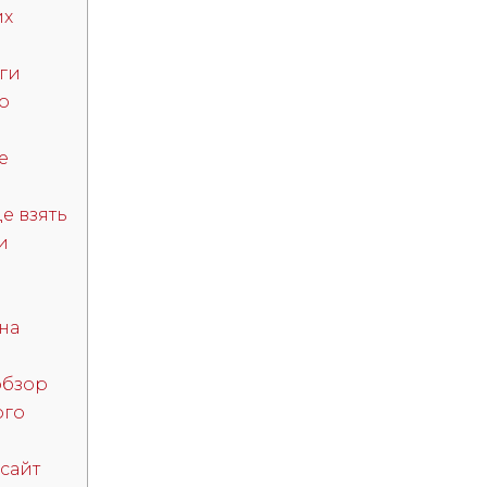
их
ьги
о
е
е взять
и
на
обзор
ого
сайт