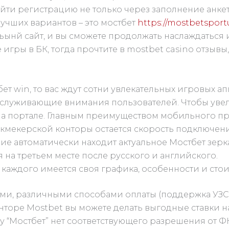
йти регистрацию не только через заполнение анке
учших вариантов – это мостбет
https://mostbetspor
альынй сайт, и вы сможете продолжать наслаждаться
гры в БК, тогда прочтите в mostbet casino отзывы,
ет win, то вас ждут сотни увлекательных игровых а
аслуживающие внимания пользователей. Чтобы увел
на портале. Главным преимуществом мобильного п
укмекерской конторы остается скорость подключени
ие автоматически находит актуальное Мостбет зерк
 на третьем месте после русского и английского.
 каждого имеется своя графика, особенности и стои
ами, различными способами оплаты (поддержка УЗ
нторе Mostbet вы можете делать выгодные ставки н
 у “Мостбет” нет соответствующего разрешения от 