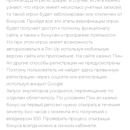
промокод для регистрации. В случае, если в казино
узнают, что игрок имеет несколько учетных записей,
то такой игрок будет заблокирован или отключен от
бонусов. Пройдя все эти этапы верификации игрок
будет получает доступ к полному функционалу
сайта, а также к бонусам и программе лояльности.
Но при этом игрок имеет возможность
авторизоваться в Pin-Up используя мобильную
версию сайта или приложение. На сайте казино Пин-
Ап другие способы регистрации не предусмотрены.
Поэтому пользователь не найдет здесь привычную
регистрацию через соцсети или регистрацию
используя аккаунт Google.
Запуск эмуляторов ускорился, перемещение по
отделам облегчилось. По условиям Пин ап казино
бонус на первый депозит нужно отыграть в течение
seventy two часов с момента его получения с
вейджером Х50. Проверить процесс отыгрыша
бонуса всегда можно в личном кабинете.