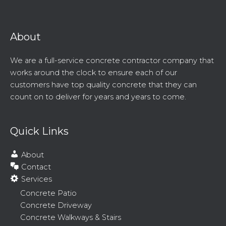
About
We are a full-service concrete contractor company that
works around the clock to ensure each of our
customers have top quality concrete that they can
count on to deliver for years and years to come.
Quick Links
About
Contact
Services
Concrete Patio
Concrete Driveway
Concrete Walkways & Stairs