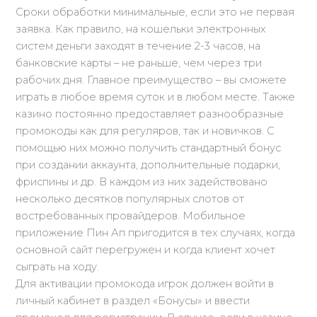
Сроки обработки минимальные, если это не первая
заявка. Как правило, на кошельки электронных
систем деньги заходят в течение 2-3 часов, на
банковские карты – не раньше, чем через три
рабочих дня. Главное преимущество – вы сможете
играть в любое время суток и в любом месте. Также
казино постоянно предоставляет разнообразные
промокоды как для регуляров, так и новичков. С
помощью них можно получить стандартный бонус
при создании аккаунта, дополнительные подарки,
фриспины и др. В каждом из них задействовано
несколько десятков популярных слотов от
востребованных провайдеров. Мобильное
приложение Пин Ап пригодится в тех случаях, когда
основной сайт перегружен и когда клиент хочет
сыграть на ходу.
Для активации промокода игрок должен войти в
личный кабинет в раздел «Бонусы» и ввести