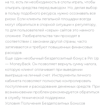
на то, есть ли необходимость в слоты играть, чтобы
отыграть средства перед выводом. Но, делая выбор
в пользу подобного ресурса, нужно осознавать все
риски. Если клиенты легальной площадки всегда
могут обратиться в спорной ситуации к регулятору,
то для пользователей «серых» сайтов это намного
сложнее. Разбирательства там проходят в
соответствии с законами другой страны, часто
затягиваются и требуют повышенных финансовых
расходов.
Еще один необычный бездепозитный бонус в Pin Up
— MoneyBack. Он позволяет вернуть сумму налога,
которую клиент оплачивает при выведении
выигрыша на личный счет. Инструменты личного
кабинета позволяют полностью контролировать
поступление и расходование денежных средств. При
возникновении проблем рекомендуется обратиться
в службу технической поддержки.
Условия Получения Бездепозитных Бонусов