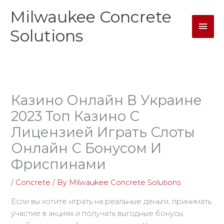
Skip
Milwaukee Concrete
Mai
to
content
Solutions
Men
Казино Онлайн В Украине
2023 Топ Казино С
Лицензией Играть Слоты
Онлайн С Бонусом И
Фриспинами
/
Concrete
/ By
Milwaukee Concrete Solutions
Если вы хотите играть на реальные деньги, принимать
участие в акциях и получать выгодные бонусы,