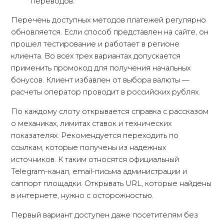
переводов.
Перечень доступных методов платежей регулярно
обновляется. Если способ представлен на сайте, он
прошел тестирование и работает в регионе
клиента. Во всех трех вариантах допускается
применить промокод для получения начальных
бонусов. Клиент избавлен от выбора валюты —
расчеты оператор проводит в российских рублях.
По каждому слоту открывается справка с рассказом
о механиках, лимитах ставок и технических
показателях. Рекомендуется переходить по
ссылкам, которые получены из надежных
источников. К таким относятся официальный
Telegram-канал, email-письма администрации и
саппорт площадки. Открывать URL, которые найдены
в интернете, нужно с осторожностью.
Первый вариант доступен даже посетителям без