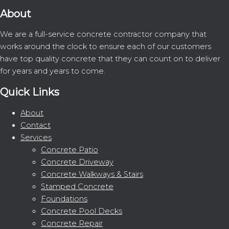
About
We are a full-service concrete contractor company that
works around the clock to ensure each of our customers
have top quality concrete that they can count on to deliver
for years and years to come.
Quick Links
About
Contact
Services
Concrete Patio
Concrete Driveway
Concrete Walkways & Stairs
Stamped Concrete
Foundations
Concrete Pool Decks
Concrete Repair