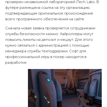
проверен независимой лабораторией iTech Labs. В
футере размещена ссылка на эту организацию,
подтверждающая оригинальное происхождение
всего программного обеспечения на сайте.
Сначала новая заявка проверяется сотрудниками
службы безопасности казино. Хайроллеры могут
повысить лимиты на депозит и кешаут. Для этого
нужно связаться с администрацией с помощью
менеджера службы техподдержки. Софт для
профессиональной игры в покер находится в
разработке.