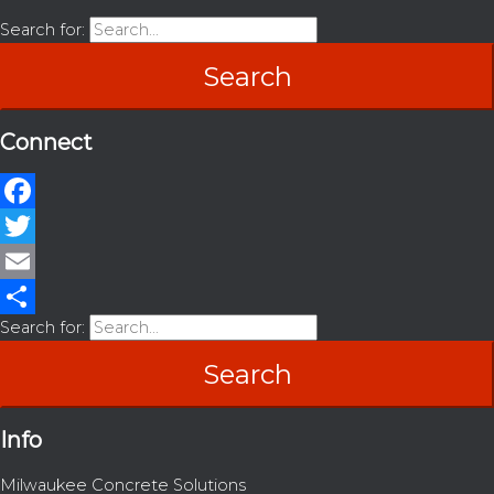
Search for:
Connect
Facebook
Twitter
Email
Search for:
Share
Info
Milwaukee Concrete Solutions