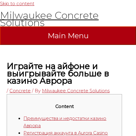
Skip to content
Milwaukee Concrete
Solutions
Main Menu
Играйте на айфоне и
выигрывайте больше в
казино Аврора
/
Concrete
/ By
Milwaukee Concrete Solutions
Content
Преимущества и недостатки казино
Аврора
Регистрация аккаунта в Aurora Casino