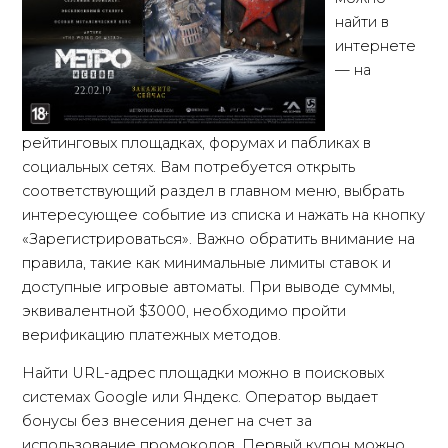
найти в
интернете
— на
рейтинговых площадках, форумах и пабликах в
социальных сетях. Вам потребуется открыть
соответствующий раздел в главном меню, выбрать
интересующее событие из списка и нажать на кнопку
«Зарегистрироваться». Важно обратить внимание на
правила, такие как минимальные лимиты ставок и
доступные игровые автоматы. При выводе суммы,
эквивалентной $3000, необходимо пройти
верификацию платежных методов.
Найти URL-адрес площадки можно в поисковых
системах Google или Яндекс. Оператор выдает
бонусы без внесения денег на счет за
использование промокодов. Первый купон можно