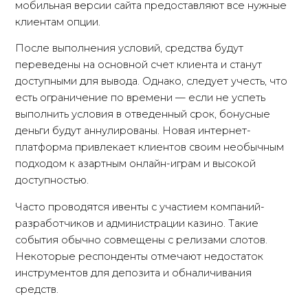
мобильная версии сайта предоставляют все нужные
клиентам опции.
После выполнения условий, средства будут
переведены на основной счет клиента и станут
доступными для вывода. Однако, следует учесть, что
есть ограничение по времени — если не успеть
выполнить условия в отведенный срок, бонусные
деньги будут аннулированы. Новая интернет-
платформа привлекает клиентов своим необычным
подходом к азартным онлайн-играм и высокой
доступностью.
Часто проводятся ивенты с участием компаний-
разработчиков и администрации казино. Такие
события обычно совмещены с релизами слотов.
Некоторые респонденты отмечают недостаток
инструментов для депозита и обналичивания
средств.